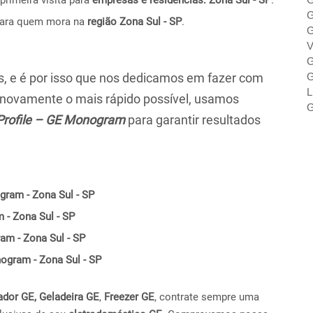
G
para quem mora na
região Zona Sul - SP
.
G
V
G
 e é por isso que nos dedicamos em fazer com
G
L
r novamente o mais rápido possível, usamos
G
Profile – GE Monogram
para garantir resultados
gram - Zona Sul - SP
 - Zona Sul - SP
am - Zona Sul - SP
nogram - Zona Sul - SP
ador GE,
Geladeira GE
,
Freezer GE
, contrate sempre uma