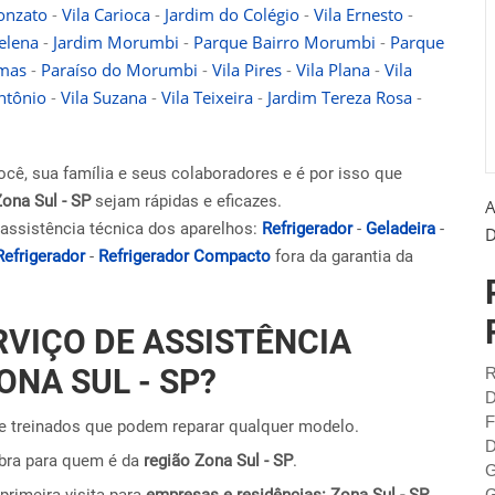
onzato
-
Vila Carioca
-
Jardim do Colégio
-
Vila Ernesto
-
elena
-
Jardim Morumbi
-
Parque Bairro Morumbi
-
Parque
lmas
-
Paraíso do Morumbi
-
Vila Pires
-
Vila Plana
-
Vila
ntônio
-
Vila Suzana
-
Vila Teixeira
-
Jardim Tereza Rosa
-
ocê, sua família e seus colaboradores e é por isso que
Zona Sul - SP
sejam rápidas e eficazes.
A
assistência técnica dos aparelhos:
Refrigerador
-
Geladeira
-
D
Refrigerador
-
Refrigerador Compacto
fora da garantia da
RVIÇO DE ASSISTÊNCIA
ONA SUL - SP?
R
D
F
 treinados que podem reparar qualquer modelo.
D
obra para quem é da
região Zona Sul - SP
.
G
primeira visita para
empresas e residências: Zona Sul - SP
.
G