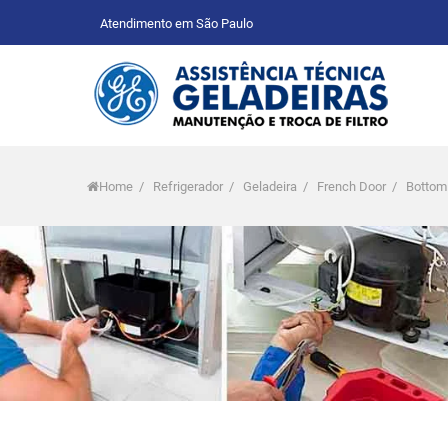
Atendimento em São Paulo
Home
/
Refrigerador
/
Geladeira
/
French Door
/
Bottom