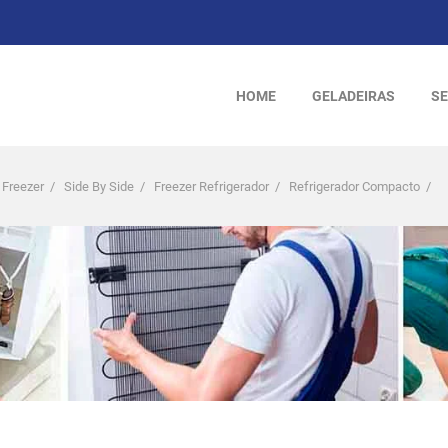
HOME
GELADEIRAS
SE
 Freezer
/
Side By Side
/
Freezer Refrigerador
/
Refrigerador Compacto
/