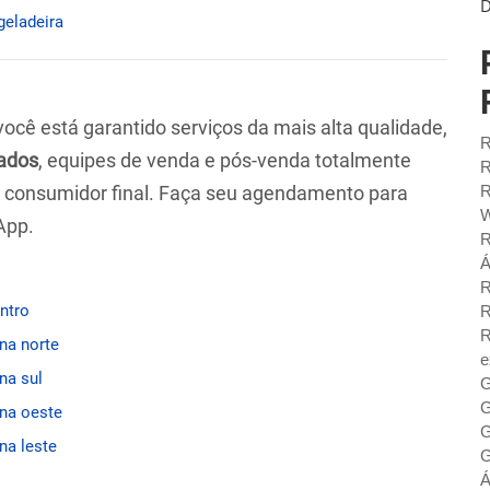
D
geladeira
 você está garantido serviços da mais alta qualidade,
R
ados
, equipes de venda e pós-venda totalmente
R
ao consumidor final. Faça seu agendamento para
R
W
App.
R
Á
R
entro
R
R
ona norte
e
na sul
G
G
ona oeste
G
na leste
G
Á