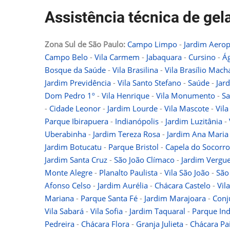
Assistência técnica de gel
Zona Sul de São Paulo:
Campo Limpo
-
Jardim Aerop
Campo Belo
-
Vila Carmem
-
Jabaquara
-
Cursino
-
Á
Bosque da Saúde
-
Vila Brasilina
-
Vila Brasílio Mac
Jardim Previdência
-
Vila Santo Stefano
-
Saúde
-
Jar
Dom Pedro 1º
-
Vila Henrique
-
Vila Monumento
-
S
-
Cidade Leonor
-
Jardim Lourde
-
Vila Mascote
-
Vila
Parque Ibirapuera
-
Indianópolis
-
Jardim Luzitânia
-
Uberabinha
-
Jardim Tereza Rosa
-
Jardim Ana Maria
Jardim Botucatu
-
Parque Bristol
-
Capela do Socorro
Jardim Santa Cruz
-
São João Clímaco
-
Jardim Vergue
Monte Alegre
-
Planalto Paulista
-
Vila São João
-
São
Afonso Celso
-
Jardim Aurélia
-
Chácara Castelo
-
Vil
Mariana
-
Parque Santa Fé
-
Jardim Marajoara
-
Conj
Vila Sabará
-
Vila Sofia
-
Jardim Taquaral
-
Parque Ind
Pedreira
-
Chácara Flora
-
Granja Julieta
-
Chácara Pa