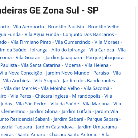
adeiras GE Zona Sul - SP
orto
-
Vila Aeroporto
-
Brooklin Paulista
-
Brooklin Velho
-
gua Funda
-
Vila Água Funda
-
Conjunto Dos Bancários
-
hado
-
Vila Firmiano Pinto
-
Vila Gumercindo
-
Vila Moraes
-
dim da Saúde
-
Ipiranga
-
Alto do Ipiranga
-
Vila Carioca
-
Vila
acomã
-
Vila Guarani
-
Jardim Jabaquara
-
Parque Jabaquara
 Paulista
-
Vila Santa Catarina
-
Moema
-
Vila Helena
-
Vila Nova Conceição
-
Jardim Novo Mundo
-
Paraíso
-
Vila
-
Vila Anchieta
-
Vila Arapuá
-
Jardim dos Bandeirantes
-
-
Vila das Mercês
-
Vila Moinho Velho
-
Vila Sacomã
-
iro
-
Vila Peres
-
Chácara Inglesa
-
Mirandópolis
-
Vila
 Judas
-
Vila São Pedro
-
Vila da Saúde
-
Vila Mariana
-
Vila
a Clementino
-
Jardim Glória
-
Jardim Lutfala
-
Jardim Vila
unto Residencial Sabará
-
Jardim Sabará
-
Parque Sabará
-
ustrial Taquara
-
Jardim Catanduva
-
Jardim Umuarama
-
ineiras
-
Santo Amaro
-
Chácara Santo Antônio
-
Vila