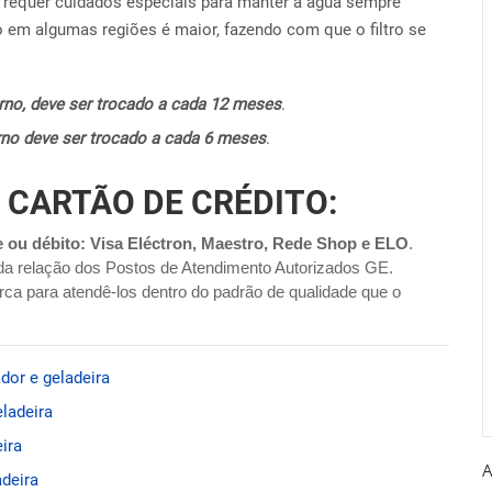
requer cuidados especiais para manter a água sempre
o em algumas regiões é maior, fazendo com que o filtro se
terno, deve ser trocado a cada 12 meses
.
terno deve ser trocado a cada 6 meses
.
 CARTÃO DE CRÉDITO:
e ou débito: Visa Eléctron, Maestro, Rede Shop e ELO
.
da relação dos Postos de Atendimento Autorizados GE.
ca para atendê-los dentro do padrão de qualidade que o
dor e geladeira
ladeira
ira
A
adeira