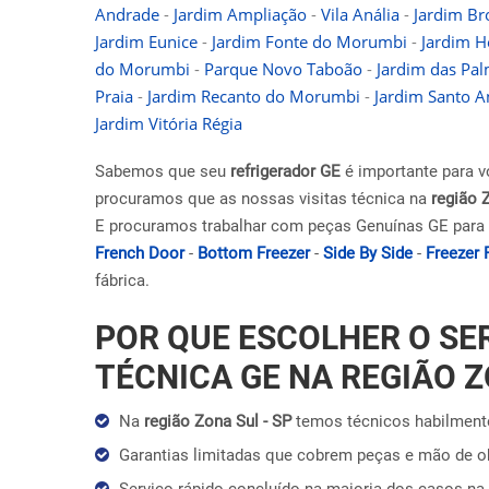
Andrade
-
Jardim Ampliação
-
Vila Anália
-
Jardim Br
Jardim Eunice
-
Jardim Fonte do Morumbi
-
Jardim H
do Morumbi
-
Parque Novo Taboão
-
Jardim das Pa
Praia
-
Jardim Recanto do Morumbi
-
Jardim Santo A
Jardim Vitória Régia
Sabemos que seu
refrigerador GE
é importante para v
procuramos que as nossas visitas técnica na
região 
E procuramos trabalhar com peças Genuínas GE para 
French Door
-
Bottom Freezer
-
Side By Side
-
Freezer 
fábrica.
POR QUE ESCOLHER O SE
TÉCNICA GE NA REGIÃO Z
Na
região Zona Sul - SP
temos técnicos habilmente
Garantias limitadas que cobrem peças e mão de 
Serviço rápido concluído na maioria dos casos na 