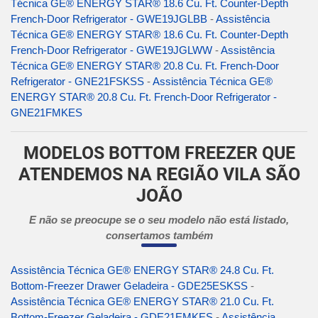
Técnica GE® ENERGY STAR® 18.6 Cu. Ft. Counter-Depth
French-Door Refrigerator - GWE19JGLBB
-
Assistência
Técnica GE® ENERGY STAR® 18.6 Cu. Ft. Counter-Depth
French-Door Refrigerator - GWE19JGLWW
-
Assistência
Técnica GE® ENERGY STAR® 20.8 Cu. Ft. French-Door
Refrigerator - GNE21FSKSS
-
Assistência Técnica GE®
ENERGY STAR® 20.8 Cu. Ft. French-Door Refrigerator -
GNE21FMKES
MODELOS BOTTOM FREEZER QUE
ATENDEMOS NA REGIÃO VILA SÃO
JOÃO
E não se preocupe se o seu modelo não está listado,
consertamos também
Assistência Técnica GE® ENERGY STAR® 24.8 Cu. Ft.
Bottom-Freezer Drawer Geladeira - GDE25ESKSS
-
Assistência Técnica GE® ENERGY STAR® 21.0 Cu. Ft.
Bottom-Freezer Geladeira - GDE21EMKES
-
Assistência