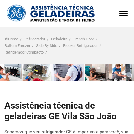
Home
/
Refrigerador
/
Geladeira
/
French Door
/
Bottom Freezer
/
Side By Side
/
Freezer Refrigerador
/
Refrigerador Compacto
/
Assistência técnica de
geladeiras GE Vila São João
Sabemos que seu
refrigerador GE
é importante para você, sua