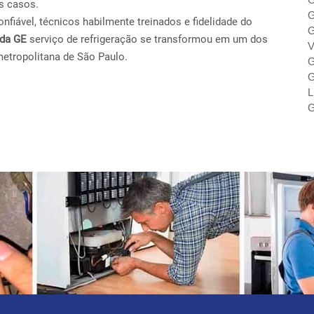
s casos.
G
fiável, técnicos habilmente treinados e fidelidade do
G
ada GE
serviço de refrigeração se transformou em um dos
V
metropolitana de São Paulo.
G
G
L
G