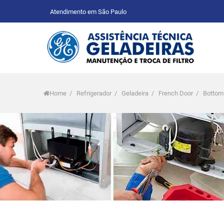
Atendimento em São Paulo
Home
/
Refrigerador
/
Geladeira
/
French Door
/
Bottom