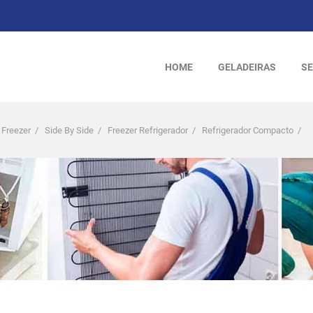
HOME
GELADEIRAS
SE
 Freezer
/
Side By Side
/
Freezer Refrigerador
/
Refrigerador Compacto
/