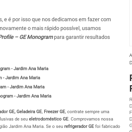
 e é por isso que nos dedicamos em fazer com
r novamente o mais rápido possível, usamos
Profile – GE Monogram
para garantir resultados
A
D
gram - Jardim Ana Maria
m - Jardim Ana Maria
ram - Jardim Ana Maria
onogram - Jardim Ana Maria
R
D
ador GE,
Geladeira GE
,
Freezer GE
, contrate sempre uma
F
lusivas de seu
eletrodoméstico GE
. Comprovamos nossa
D
G
gião Jardim Ana Maria. Se o seu
refrigerador GE
foi fabricado
G