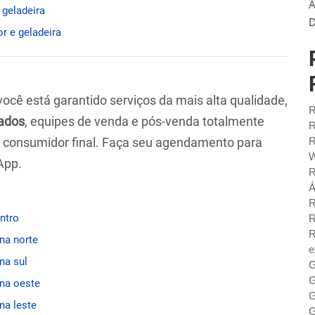
A
 geladeira
D
or e geladeira
 você está garantido serviços da mais alta qualidade,
R
ados
, equipes de venda e pós-venda totalmente
R
ao consumidor final. Faça seu agendamento para
R
W
App.
R
Á
R
entro
R
R
ona norte
e
na sul
G
G
ona oeste
G
na leste
G