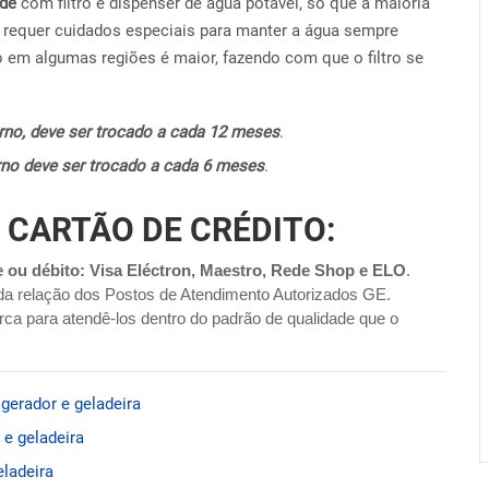
ide
com filtro e dispenser de água potável, só que a maioria
requer cuidados especiais para manter a água sempre
o em algumas regiões é maior, fazendo com que o filtro se
terno, deve ser trocado a cada 12 meses
.
terno deve ser trocado a cada 6 meses
.
 CARTÃO DE CRÉDITO:
e ou débito: Visa Eléctron, Maestro, Rede Shop e ELO
.
da relação dos Postos de Atendimento Autorizados GE.
ca para atendê-los dentro do padrão de qualidade que o
gerador e geladeira
e geladeira
eladeira