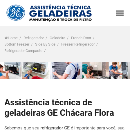
Home
/
Refrigerador
/
Geladeira
/
French Door
/
Bottom Freezer
/
Side By Side
/
Freezer Refrigerador
/
Refrigerador Compacto
/
Assistência técnica de
geladeiras GE Chácara Flora
Sabemos que seu
refrigerador GE
é importante para você, sua