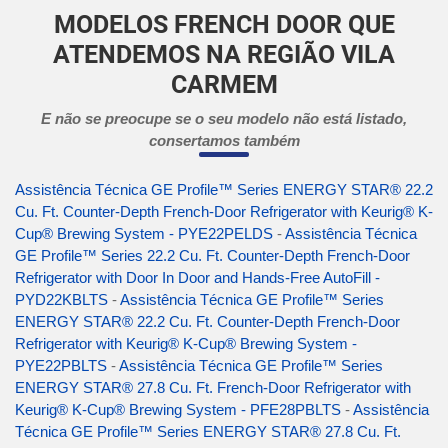
MODELOS FRENCH DOOR QUE
ATENDEMOS NA REGIÃO VILA
CARMEM
E não se preocupe se o seu modelo não está listado,
consertamos também
Assistência Técnica GE Profile™ Series ENERGY STAR® 22.2
Cu. Ft. Counter-Depth French-Door Refrigerator with Keurig® K-
Cup® Brewing System - PYE22PELDS
-
Assistência Técnica
GE Profile™ Series 22.2 Cu. Ft. Counter-Depth French-Door
Refrigerator with Door In Door and Hands-Free AutoFill -
PYD22KBLTS
-
Assistência Técnica GE Profile™ Series
ENERGY STAR® 22.2 Cu. Ft. Counter-Depth French-Door
Refrigerator with Keurig® K-Cup® Brewing System -
PYE22PBLTS
-
Assistência Técnica GE Profile™ Series
ENERGY STAR® 27.8 Cu. Ft. French-Door Refrigerator with
Keurig® K-Cup® Brewing System - PFE28PBLTS
-
Assistência
Técnica GE Profile™ Series ENERGY STAR® 27.8 Cu. Ft.