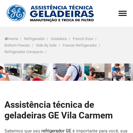
Home
/
Refrigerador
/
Geladeira
/
French Door
/
Bottom Freezer
/
Side By Side
/
Freezer Refrigerador
/
Refrigerador Compacto
/
Assistência técnica de
geladeiras GE Vila Carmem
Sabemos que seu
refrigerador GE
é importante para você, sua