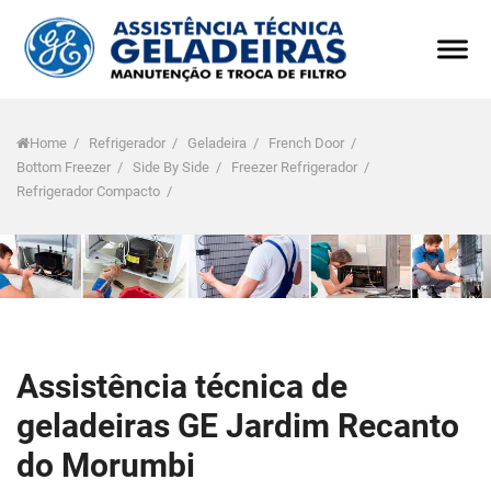
Home
/
Refrigerador
/
Geladeira
/
French Door
/
Bottom Freezer
/
Side By Side
/
Freezer Refrigerador
/
Refrigerador Compacto
/
Assistência técnica de
geladeiras GE Jardim Recanto
do Morumbi