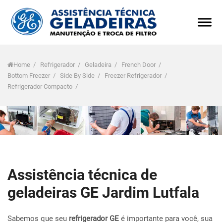
Home
/
Refrigerador
/
Geladeira
/
French Door
/
Bottom Freezer
/
Side By Side
/
Freezer Refrigerador
/
Refrigerador Compacto
/
Assistência técnica de
geladeiras GE Jardim Lutfala
Sabemos que seu
refrigerador GE
é importante para você, sua