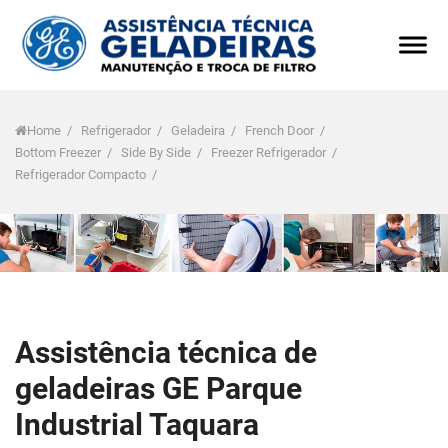
Home
/
Refrigerador
/
Geladeira
/
French Door
/
Bottom Freezer
/
Side By Side
/
Freezer Refrigerador
/
Refrigerador Compacto
/
Assistência técnica de
geladeiras GE Parque
Industrial Taquara