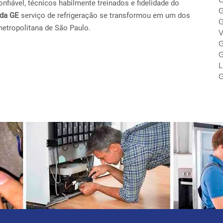
fiável, técnicos habilmente treinados e fidelidade do
G
ada GE
serviço de refrigeração se transformou em um dos
G
metropolitana de São Paulo.
V
G
G
L
G