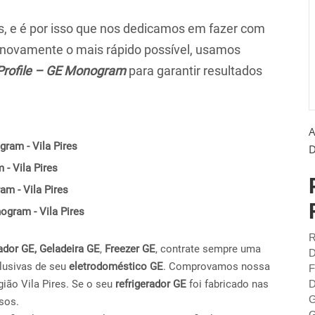
 e é por isso que nos dedicamos em fazer com
r novamente o mais rápido possível, usamos
Profile – GE Monogram
para garantir resultados
A
ram - Vila Pires
D
- Vila Pires
am - Vila Pires
nogram - Vila Pires
R
ador GE,
Geladeira GE
,
Freezer GE
, contrate sempre uma
D
lusivas de seu
eletrodoméstico GE
. Comprovamos nossa
F
ião Vila Pires. Se o seu
refrigerador GE
foi fabricado nas
D
G
sos.
G