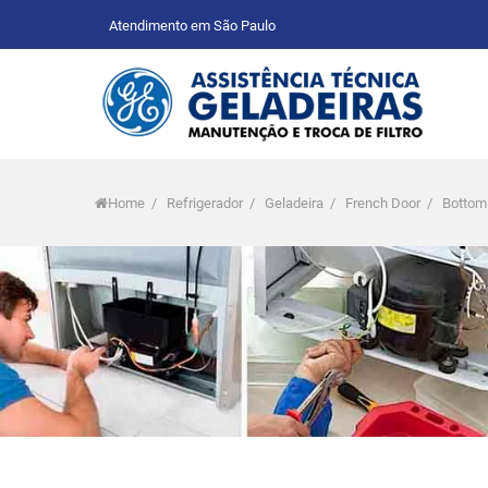
Atendimento em São Paulo
Home
/
Refrigerador
/
Geladeira
/
French Door
/
Bottom