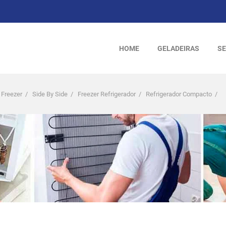
HOME
GELADEIRAS
SE
 Freezer
/
Side By Side
/
Freezer Refrigerador
/
Refrigerador Compacto
/