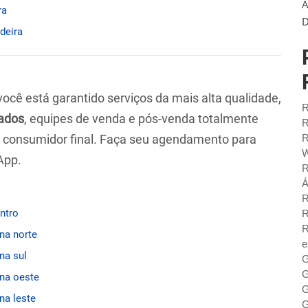
A
ra
D
adeira
 você está garantido serviços da mais alta qualidade,
R
ados
, equipes de venda e pós-venda totalmente
R
ao consumidor final. Faça seu agendamento para
R
W
App.
R
Á
R
entro
R
R
ona norte
e
na sul
G
G
ona oeste
G
na leste
G