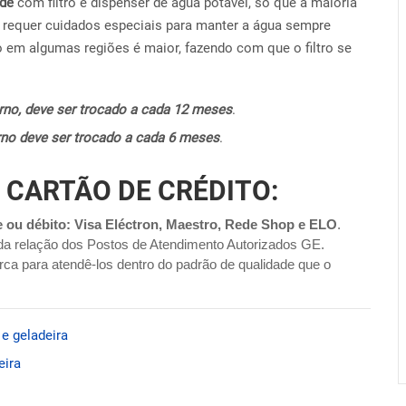
ide
com filtro e dispenser de água potável, só que a maioria
requer cuidados especiais para manter a água sempre
o em algumas regiões é maior, fazendo com que o filtro se
terno, deve ser trocado a cada 12 meses
.
terno deve ser trocado a cada 6 meses
.
 CARTÃO DE CRÉDITO:
e ou débito: Visa Eléctron, Maestro, Rede Shop e ELO
.
da relação dos Postos de Atendimento Autorizados GE.
ca para atendê-los dentro do padrão de qualidade que o
 e geladeira
eira