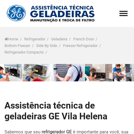
Home
/
Refrigerador
/
Geladeira
/
French Door
/
Bottom Freezer
/
Side By Side
/
Freezer Refrigerador
/
Refrigerador Compacto
/
Assistência técnica de
geladeiras GE Vila Helena
Sabemos que seu
refrigerador GE
é importante para você, sua