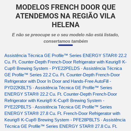
MODELOS FRENCH DOOR QUE
ATENDEMOS NA REGIÃO VILA
HELENA
E não se preocupe se o seu modelo não está listado,
consertamos também
Assistência Técnica GE Profile™ Series ENERGY STAR® 22.2
Cu. Ft. Counter-Depth French-Door Refrigerator with Keurig® K-
Cup® Brewing System - PYE22PELDS
-
Assistência Técnica
GE Profile™ Series 22.2 Cu. Ft. Counter-Depth French-Door
Refrigerator with Door In Door and Hands-Free AutoFill -
PYD22KBLTS
-
Assistência Técnica GE Profile™ Series
ENERGY STAR® 22.2 Cu. Ft. Counter-Depth French-Door
Refrigerator with Keurig® K-Cup® Brewing System -
PYE22PBLTS
-
Assistência Técnica GE Profile™ Series
ENERGY STAR® 27.8 Cu. Ft. French-Door Refrigerator with
Keurig® K-Cup® Brewing System - PFE28PBLTS
-
Assistência
Técnica GE Profile™ Series ENERGY STAR® 27.8 Cu. Ft.