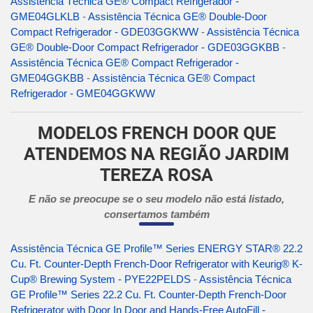
Assistência Técnica GE® Compact Refrigerador -
GME04GLKLB
-
Assistência Técnica GE® Double-Door
Compact Refrigerador - GDE03GGKWW
-
Assistência Técnica
GE® Double-Door Compact Refrigerador - GDE03GGKBB
-
Assistência Técnica GE® Compact Refrigerador -
GME04GGKBB
-
Assistência Técnica GE® Compact
Refrigerador - GME04GGKWW
MODELOS FRENCH DOOR QUE
ATENDEMOS NA REGIÃO JARDIM
TEREZA ROSA
E não se preocupe se o seu modelo não está listado,
consertamos também
Assistência Técnica GE Profile™ Series ENERGY STAR® 22.2
Cu. Ft. Counter-Depth French-Door Refrigerator with Keurig® K-
Cup® Brewing System - PYE22PELDS
-
Assistência Técnica
GE Profile™ Series 22.2 Cu. Ft. Counter-Depth French-Door
Refrigerator with Door In Door and Hands-Free AutoFill -