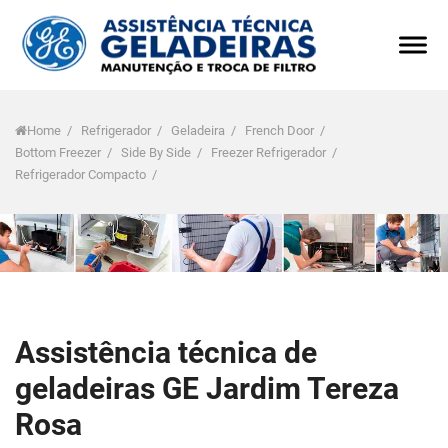
Home
/
Refrigerador
/
Geladeira
/
French Door
/
Bottom Freezer
/
Side By Side
/
Freezer Refrigerador
/
Refrigerador Compacto
/
Assistência técnica de
geladeiras GE Jardim Tereza
Rosa