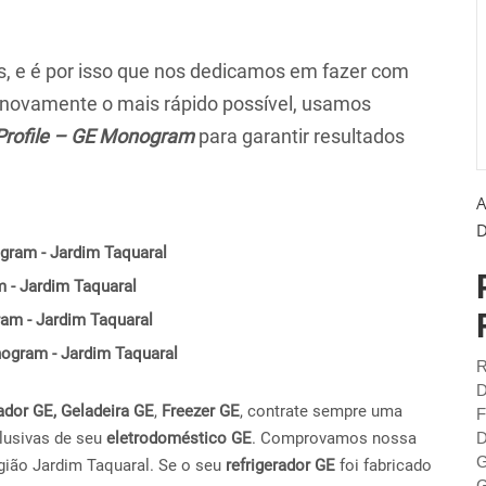
 e é por isso que nos dedicamos em fazer com
r novamente o mais rápido possível, usamos
Profile – GE Monogram
para garantir resultados
A
D
gram - Jardim Taquaral
 - Jardim Taquaral
ram - Jardim Taquaral
onogram - Jardim Taquaral
R
D
ador GE,
Geladeira GE
,
Freezer GE
, contrate sempre uma
F
lusivas de seu
eletrodoméstico GE
. Comprovamos nossa
D
G
gião Jardim Taquaral. Se o seu
refrigerador GE
foi fabricado
G