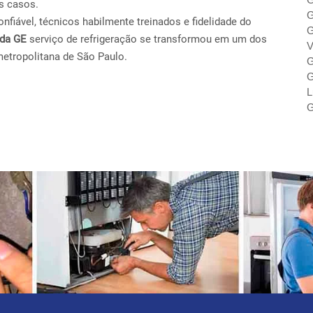
s casos.
G
fiável, técnicos habilmente treinados e fidelidade do
G
ada GE
serviço de refrigeração se transformou em um dos
V
metropolitana de São Paulo.
G
G
L
G