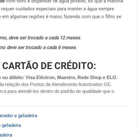
ide
com filtro e dispenser de água potável, só que a maioria
requer cuidados especiais para manter a água sempre
o em algumas regiões é maior, fazendo com que o filtro se
terno, deve ser trocado a cada 12 meses
.
terno deve ser trocado a cada 6 meses
.
 CARTÃO DE CRÉDITO:
e ou débito: Visa Eléctron, Maestro, Rede Shop e ELO
.
da relação dos Postos de Atendimento Autorizados GE.
ca para atendê-los dentro do padrão de qualidade que o
erador e geladeira
 geladeira
adeira