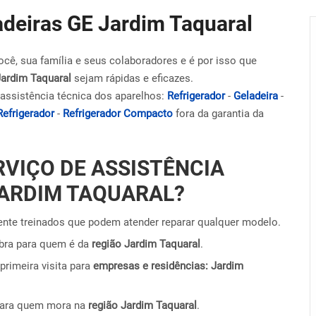
adeiras GE Jardim Taquaral
ocê, sua família e seus colaboradores e é por isso que
Jardim Taquaral
sejam rápidas e eficazes.
assistência técnica dos aparelhos:
Refrigerador
-
Geladeira
-
Refrigerador
-
Refrigerador Compacto
fora da garantia da
RVIÇO DE ASSISTÊNCIA
JARDIM TAQUARAL?
nte treinados que podem atender reparar qualquer modelo.
obra para quem é da
região Jardim Taquaral
.
primeira visita para
empresas e residências: Jardim
para quem mora na
região Jardim Taquaral
.