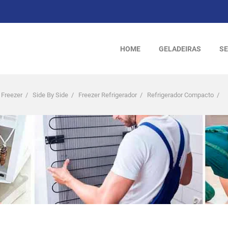
HOME
GELADEIRAS
SE
 Freezer
/
Side By Side
/
Freezer Refrigerador
/
Refrigerador Compacto
/