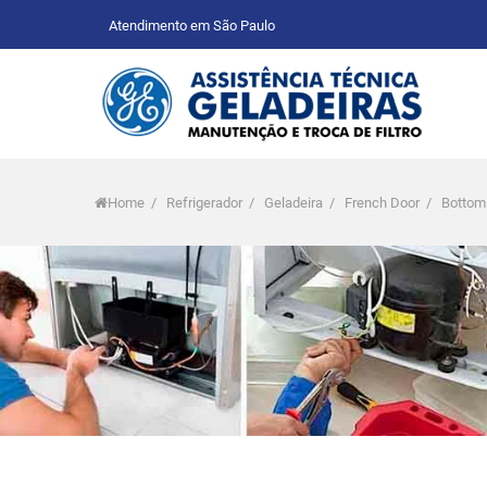
Atendimento em São Paulo
Home
/
Refrigerador
/
Geladeira
/
French Door
/
Bottom