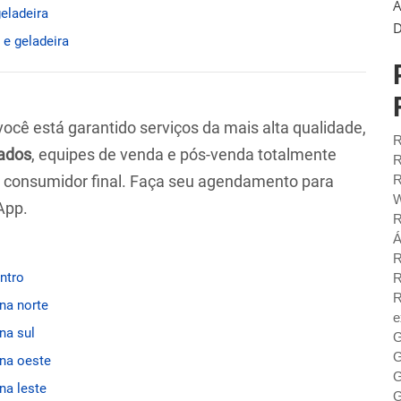
A
geladeira
D
 e geladeira
 você está garantido serviços da mais alta qualidade,
R
ados
, equipes de venda e pós-venda totalmente
R
ao consumidor final. Faça seu agendamento para
R
W
App.
R
Á
R
entro
R
R
ona norte
e
na sul
G
G
ona oeste
G
na leste
G