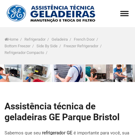
Home
/
Refrigerador
/
Geladeira
/
French Door
/
Bottom Freezer
/
Side By Side
/
Freezer Refrigerador
/
Refrigerador Compacto
/
Assistência técnica de
geladeiras GE Parque Bristol
Sabemos que seu
refrigerador GE
é importante para você, sua