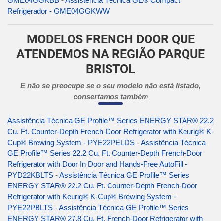
GME04GGKBB
-
Assistência Técnica GE® Compact
Refrigerador - GME04GGKWW
MODELOS FRENCH DOOR QUE
ATENDEMOS NA REGIÃO PARQUE
BRISTOL
E não se preocupe se o seu modelo não está listado,
consertamos também
Assistência Técnica GE Profile™ Series ENERGY STAR® 22.2
Cu. Ft. Counter-Depth French-Door Refrigerator with Keurig® K-
Cup® Brewing System - PYE22PELDS
-
Assistência Técnica
GE Profile™ Series 22.2 Cu. Ft. Counter-Depth French-Door
Refrigerator with Door In Door and Hands-Free AutoFill -
PYD22KBLTS
-
Assistência Técnica GE Profile™ Series
ENERGY STAR® 22.2 Cu. Ft. Counter-Depth French-Door
Refrigerator with Keurig® K-Cup® Brewing System -
PYE22PBLTS
-
Assistência Técnica GE Profile™ Series
ENERGY STAR® 27.8 Cu. Ft. French-Door Refrigerator with