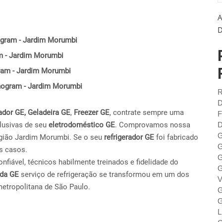
A
D
ogram - Jardim Morumbi
m - Jardim Morumbi
gram - Jardim Morumbi
Monogram - Jardim Morumbi
R
D
ador GE,
Geladeira GE
,
Freezer GE
, contrate sempre uma
F
lusivas de seu
eletrodoméstico GE
. Comprovamos nossa
D
G
egião Jardim Morumbi. Se o seu
refrigerador GE
foi fabricado
G
s casos.
G
fiável, técnicos habilmente treinados e fidelidade do
G
ada GE
serviço de refrigeração se transformou em um dos
V
metropolitana de São Paulo.
G
G
L