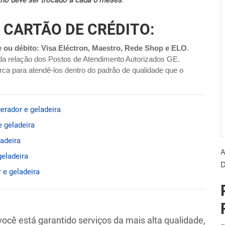
terno deve ser trocado a cada 6 meses
.
 CARTÃO DE CRÉDITO:
e ou débito: Visa Eléctron, Maestro, Rede Shop e ELO
.
da relação dos Postos de Atendimento Autorizados GE.
ca para atendê-los dentro do padrão de qualidade que o
erador e geladeira
 geladeira
adeira
A
geladeira
D
 e geladeira
 você está garantido serviços da mais alta qualidade,