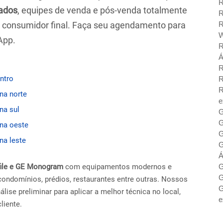
R
ados
, equipes de venda e pós-venda totalmente
R
ao consumidor final. Faça seu agendamento para
R
W
App.
R
Á
R
entro
R
R
ona norte
e
na sul
G
G
ona oeste
G
na leste
G
Á
ofile e GE Monogram
com equipamentos modernos e
G
G
condomínios, prédios, restaurantes entre outras. Nossos
G
ise preliminar para aplicar a melhor técnica no local,
e
liente.