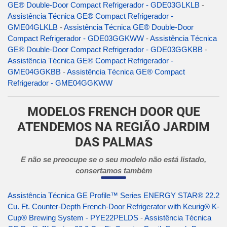
GE® Double-Door Compact Refrigerador - GDE03GLKLB
-
Assistência Técnica GE® Compact Refrigerador -
GME04GLKLB
-
Assistência Técnica GE® Double-Door
Compact Refrigerador - GDE03GGKWW
-
Assistência Técnica
GE® Double-Door Compact Refrigerador - GDE03GGKBB
-
Assistência Técnica GE® Compact Refrigerador -
GME04GGKBB
-
Assistência Técnica GE® Compact
Refrigerador - GME04GGKWW
MODELOS FRENCH DOOR QUE
ATENDEMOS NA REGIÃO JARDIM
DAS PALMAS
E não se preocupe se o seu modelo não está listado,
consertamos também
Assistência Técnica GE Profile™ Series ENERGY STAR® 22.2
Cu. Ft. Counter-Depth French-Door Refrigerator with Keurig® K-
Cup® Brewing System - PYE22PELDS
-
Assistência Técnica