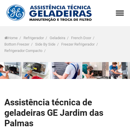
Home
/
Refrigerador
/
Geladeira
/
French Door
/
Bottom Freezer
/
Side By Side
/
Freezer Refrigerador
/
Refrigerador Compacto
/
Assistência técnica de
geladeiras GE Jardim das
Palmas