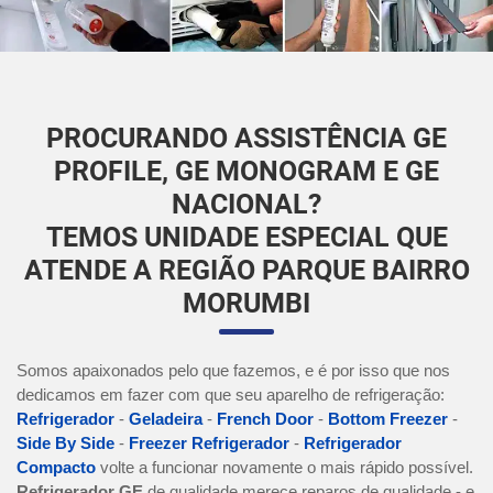
PROCURANDO ASSISTÊNCIA GE
PROFILE, GE MONOGRAM E GE
NACIONAL?
TEMOS UNIDADE ESPECIAL QUE
ATENDE A REGIÃO PARQUE BAIRRO
MORUMBI
Somos apaixonados pelo que fazemos, e é por isso que nos
dedicamos em fazer com que seu aparelho de refrigeração:
Refrigerador
-
Geladeira
-
French Door
-
Bottom Freezer
-
Side By Side
-
Freezer Refrigerador
-
Refrigerador
Compacto
volte a funcionar novamente o mais rápido possível.
Refrigerador GE
de qualidade merece reparos de qualidade - e