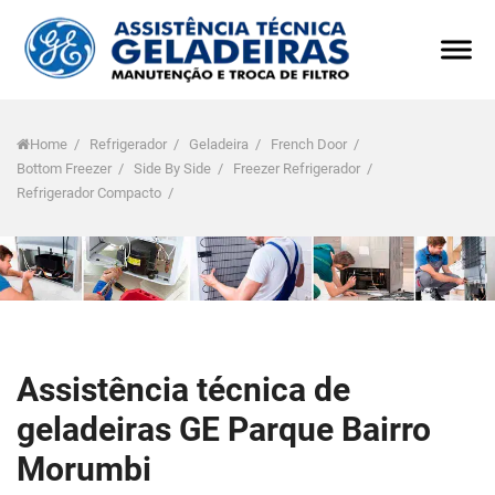
Home
/
Refrigerador
/
Geladeira
/
French Door
/
Bottom Freezer
/
Side By Side
/
Freezer Refrigerador
/
Refrigerador Compacto
/
Assistência técnica de
geladeiras GE Parque Bairro
Morumbi