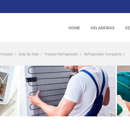
HOME
GELADEIRAS
SE
 Freezer
/
Side By Side
/
Freezer Refrigerador
/
Refrigerador Compacto
/