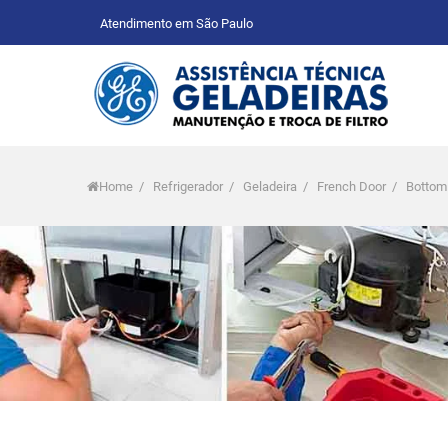
Atendimento em São Paulo
Home
/
Refrigerador
/
Geladeira
/
French Door
/
Bottom