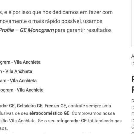
 e é por isso que nos dedicamos em fazer com
r novamente o mais rápido possível, usamos
Profile – GE Monogram
para garantir resultados
A
gram - Vila Anchieta
D
 - Vila Anchieta
am - Vila Anchieta
nogram - Vila Anchieta
R
ador GE,
Geladeira GE
,
Freezer GE
, contrate sempre uma
D
lusivas de seu
eletrodoméstico GE
. Comprovamos nossa
F
ião Vila Anchieta. Se o seu
refrigerador GE
foi fabricado nas
D
G
sos.
G