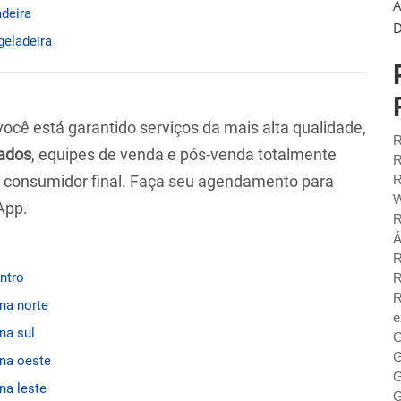
A
adeira
D
geladeira
 você está garantido serviços da mais alta qualidade,
R
ados
, equipes de venda e pós-venda totalmente
R
ao consumidor final. Faça seu agendamento para
R
W
App.
R
Á
R
entro
R
R
ona norte
e
na sul
G
G
ona oeste
G
na leste
G