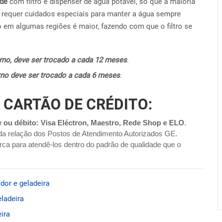
ide
com filtro e dispenser de água potável, só que a maioria
requer cuidados especiais para manter a água sempre
o em algumas regiões é maior, fazendo com que o filtro se
terno, deve ser trocado a cada 12 meses
.
terno deve ser trocado a cada 6 meses
.
 CARTÃO DE CRÉDITO:
e ou débito: Visa Eléctron, Maestro, Rede Shop e ELO
.
da relação dos Postos de Atendimento Autorizados GE.
ca para atendê-los dentro do padrão de qualidade que o
dor e geladeira
ladeira
ira