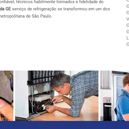
fiável, técnicos habilmente treinados e fidelidade do
G
ada GE
serviço de refrigeração se transformou em um dos
G
metropolitana de São Paulo.
V
G
G
L
G