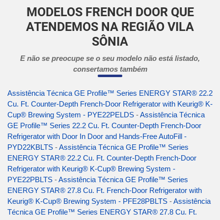
MODELOS FRENCH DOOR QUE
ATENDEMOS NA REGIÃO VILA
SÔNIA
E não se preocupe se o seu modelo não está listado,
consertamos também
Assistência Técnica GE Profile™ Series ENERGY STAR® 22.2
Cu. Ft. Counter-Depth French-Door Refrigerator with Keurig® K-
Cup® Brewing System - PYE22PELDS
-
Assistência Técnica
GE Profile™ Series 22.2 Cu. Ft. Counter-Depth French-Door
Refrigerator with Door In Door and Hands-Free AutoFill -
PYD22KBLTS
-
Assistência Técnica GE Profile™ Series
ENERGY STAR® 22.2 Cu. Ft. Counter-Depth French-Door
Refrigerator with Keurig® K-Cup® Brewing System -
PYE22PBLTS
-
Assistência Técnica GE Profile™ Series
ENERGY STAR® 27.8 Cu. Ft. French-Door Refrigerator with
Keurig® K-Cup® Brewing System - PFE28PBLTS
-
Assistência
Técnica GE Profile™ Series ENERGY STAR® 27.8 Cu. Ft.