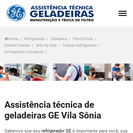
Home
/
Refrigerador
/
Geladeira
/
French Door
/
Bottom Freezer
/
Side By Side
/
Freezer Refrigerador
/
Refrigerador Compacto
/
Assistência técnica de
geladeiras GE Vila Sônia
Sabemos que seu
refrigerador GE
é importante para você, sua