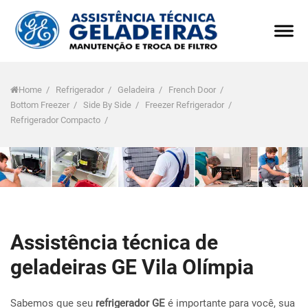
Home
/
Refrigerador
/
Geladeira
/
French Door
/
Bottom Freezer
/
Side By Side
/
Freezer Refrigerador
/
Refrigerador Compacto
/
Assistência técnica de
geladeiras GE Vila Olímpia
Sabemos que seu
refrigerador GE
é importante para você, sua