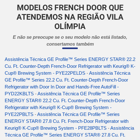
MODELOS FRENCH DOOR QUE
ATENDEMOS NA REGIÃO VILA
OLÍMPIA
E não se preocupe se o seu modelo não está listado,
consertamos também
Assistência Técnica GE Profile™ Series ENERGY STAR® 22.2
Cu. Ft. Counter-Depth French-Door Refrigerator with Keurig® K-
Cup® Brewing System - PYE22PELDS
-
Assistência Técnica
GE Profile™ Series 22.2 Cu. Ft. Counter-Depth French-Door
Refrigerator with Door In Door and Hands-Free AutoFill -
PYD22KBLTS
-
Assistência Técnica GE Profile™ Series
ENERGY STAR® 22.2 Cu. Ft. Counter-Depth French-Door
Refrigerator with Keurig® K-Cup® Brewing System -
PYE22PBLTS
-
Assistência Técnica GE Profile™ Series
ENERGY STAR® 27.8 Cu. Ft. French-Door Refrigerator with
Keurig® K-Cup® Brewing System - PFE28PBLTS
-
Assistência
Técnica GE Profile™ Series ENERGY STAR® 27.8 Cu. Ft.