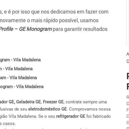
 e é por isso que nos dedicamos em fazer com
r novamente o mais rápido possível, usamos
Profile – GE Monogram
para garantir resultados
A
gram - Vila Madalena
D
m - Vila Madalena
ram - Vila Madalena
onogram - Vila Madalena
R
ador GE,
Geladeira GE
,
Freezer GE
, contrate sempre uma
D
lusivas de seu
eletrodoméstico GE
. Comprovamos nossa
F
gião Vila Madalena. Se o seu
refrigerador GE
foi fabricado
D
G
s casos.
G