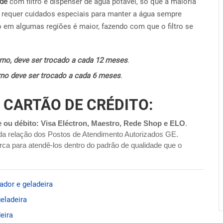
ide
com filtro e dispenser de água potável, só que a maioria
requer cuidados especiais para manter a água sempre
o em algumas regiões é maior, fazendo com que o filtro se
terno, deve ser trocado a cada 12 meses
.
terno deve ser trocado a cada 6 meses
.
 CARTÃO DE CRÉDITO:
e ou débito: Visa Eléctron, Maestro, Rede Shop e ELO
.
da relação dos Postos de Atendimento Autorizados GE.
ca para atendê-los dentro do padrão de qualidade que o
ador e geladeira
eladeira
eira