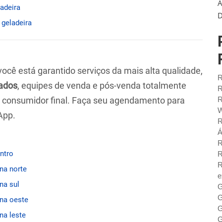
A
ladeira
D
 geladeira
 você está garantido serviços da mais alta qualidade,
R
ados
, equipes de venda e pós-venda totalmente
R
ao consumidor final. Faça seu agendamento para
R
W
App.
R
Á
R
entro
R
R
ona norte
e
na sul
G
G
ona oeste
G
na leste
G