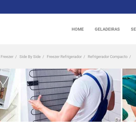
HOME
GELADEIRAS
SE
 Freezer
/
Side By Side
/
Freezer Refrigerador
/
Refrigerador Compacto
/