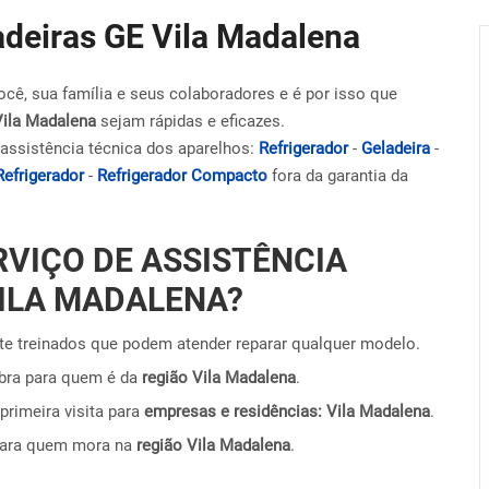
adeiras GE Vila Madalena
ocê, sua família e seus colaboradores e é por isso que
Vila Madalena
sejam rápidas e eficazes.
assistência técnica dos aparelhos:
Refrigerador
-
Geladeira
-
Refrigerador
-
Refrigerador Compacto
fora da garantia da
RVIÇO DE ASSISTÊNCIA
VILA MADALENA?
e treinados que podem atender reparar qualquer modelo.
obra para quem é da
região Vila Madalena
.
primeira visita para
empresas e residências: Vila Madalena
.
para quem mora na
região Vila Madalena
.