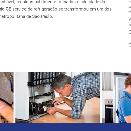
fiável, técnicos habilmente treinados e fidelidade do
G
ada GE
serviço de refrigeração se transformou em um dos
G
metropolitana de São Paulo.
V
G
G
L
G