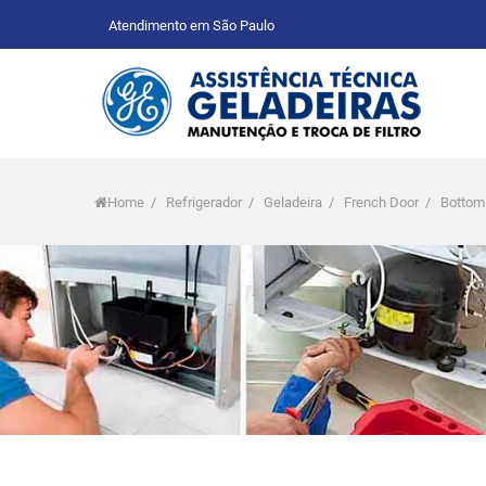
Atendimento em São Paulo
Home
/
Refrigerador
/
Geladeira
/
French Door
/
Bottom