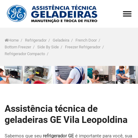
Home
/
Refrigerador
/
Geladeira
/
French Door
/
Bottom Freezer
/
Side By Side
/
Freezer Refrigerador
/
Refrigerador Compacto
/
Assistência técnica de
geladeiras GE Vila Leopoldina
Sabemos que seu
refrigerador GE
é importante para você, sua