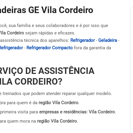
adeiras GE Vila Cordeiro
ocê, sua família e seus colaboradores e é por isso que
Vila Cordeiro
sejam rápidas e eficazes.
assistência técnica dos aparelhos:
Refrigerador
-
Geladeira
-
Refrigerador
-
Refrigerador Compacto
fora da garantia da
RVIÇO DE ASSISTÊNCIA
ILA CORDEIRO?
 treinados que podem atender reparar qualquer modelo.
obra para quem é da
região Vila Cordeiro
.
primeira visita para
empresas e residências: Vila Cordeiro
.
para quem mora na
região Vila Cordeiro
.