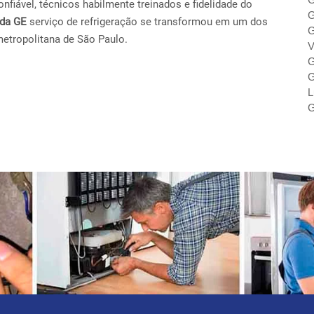
fiável, técnicos habilmente treinados e fidelidade do
G
ada GE
serviço de refrigeração se transformou em um dos
G
metropolitana de São Paulo.
V
G
G
L
G