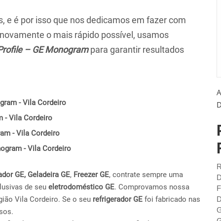
 e é por isso que nos dedicamos em fazer com
r novamente o mais rápido possível, usamos
Profile – GE Monogram
para garantir resultados
A
gram - Vila Cordeiro
D
 - Vila Cordeiro
am - Vila Cordeiro
nogram - Vila Cordeiro
R
ador GE,
Geladeira GE
,
Freezer GE
, contrate sempre uma
D
lusivas de seu
eletrodoméstico GE
. Comprovamos nossa
F
ião Vila Cordeiro. Se o seu
refrigerador GE
foi fabricado nas
D
G
sos.
G