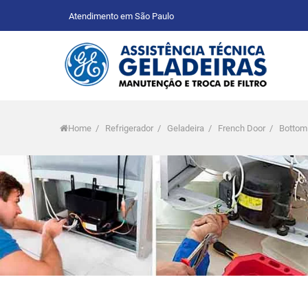
Atendimento em São Paulo
Home
/
Refrigerador
/
Geladeira
/
French Door
/
Bottom