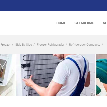
HOME
GELADEIRAS
SE
 Freezer
/
Side By Side
/
Freezer Refrigerador
/
Refrigerador Compacto
/