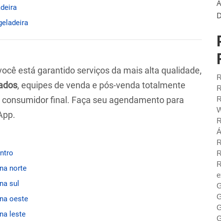
A
adeira
D
geladeira
 você está garantido serviços da mais alta qualidade,
R
ados
, equipes de venda e pós-venda totalmente
R
ao consumidor final. Faça seu agendamento para
R
W
App.
R
Á
R
entro
R
R
ona norte
e
na sul
G
G
ona oeste
G
na leste
G