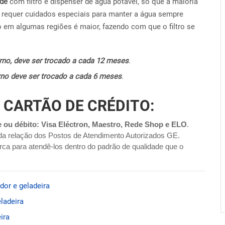
ide
com filtro e dispenser de água potável, só que a maioria
requer cuidados especiais para manter a água sempre
o em algumas regiões é maior, fazendo com que o filtro se
terno, deve ser trocado a cada 12 meses
.
terno deve ser trocado a cada 6 meses
.
 CARTÃO DE CRÉDITO:
e ou débito: Visa Eléctron, Maestro, Rede Shop e ELO
.
da relação dos Postos de Atendimento Autorizados GE.
ca para atendê-los dentro do padrão de qualidade que o
dor e geladeira
ladeira
ira