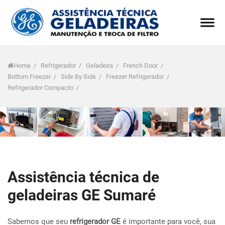
Home
/
Refrigerador
/
Geladeira
/
French Door
/
Bottom Freezer
/
Side By Side
/
Freezer Refrigerador
/
Refrigerador Compacto
/
Assistência técnica de
geladeiras GE Sumaré
Sabemos que seu
refrigerador GE
é importante para você, sua