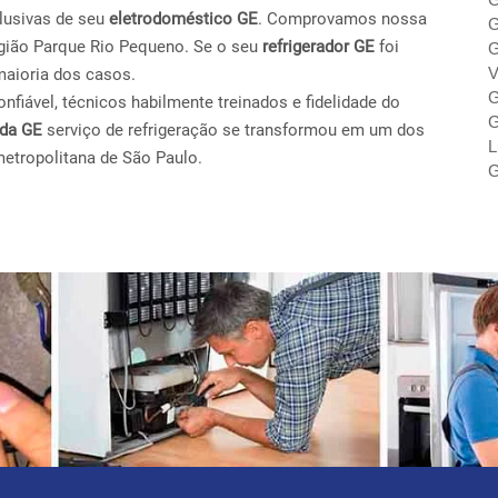
lusivas de seu
eletrodoméstico GE
. Comprovamos nossa
G
gião Parque Rio Pequeno. Se o seu
refrigerador GE
foi
G
V
maioria dos casos.
G
fiável, técnicos habilmente treinados e fidelidade do
G
ada GE
serviço de refrigeração se transformou em um dos
L
metropolitana de São Paulo.
G