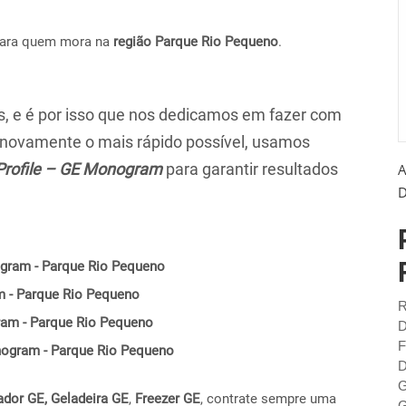
para quem mora na
região Parque Rio Pequeno
.
 e é por isso que nos dedicamos em fazer com
r novamente o mais rápido possível, usamos
Profile – GE Monogram
para garantir resultados
A
D
ogram - Parque Rio Pequeno
m - Parque Rio Pequeno
R
ram - Parque Rio Pequeno
D
F
onogram - Parque Rio Pequeno
D
G
ador GE,
Geladeira GE
,
Freezer GE
, contrate sempre uma
G