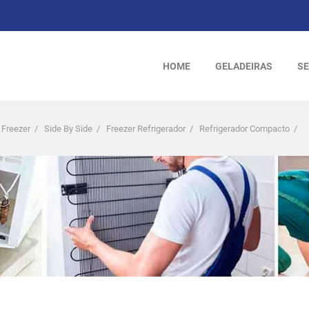
HOME
GELADEIRAS
SE
 Freezer
/
Side By Side
/
Freezer Refrigerador
/
Refrigerador Compacto
/