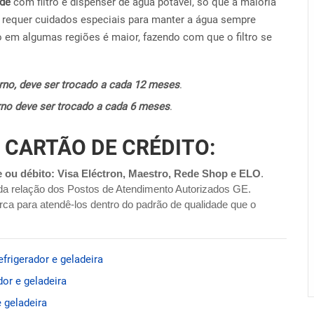
ide
com filtro e dispenser de água potável, só que a maioria
requer cuidados especiais para manter a água sempre
o em algumas regiões é maior, fazendo com que o filtro se
terno, deve ser trocado a cada 12 meses
.
terno deve ser trocado a cada 6 meses
.
 CARTÃO DE CRÉDITO:
e ou débito: Visa Eléctron, Maestro, Rede Shop e ELO
.
da relação dos Postos de Atendimento Autorizados GE.
ca para atendê-los dentro do padrão de qualidade que o
frigerador e geladeira
or e geladeira
 geladeira