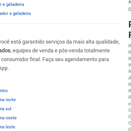
A
 e geladeira
D
ador e geladeira
 você está garantido serviços da mais alta qualidade,
R
ados
, equipes de venda e pós-venda totalmente
R
ao consumidor final. Faça seu agendamento para
R
W
App.
R
Á
R
entro
R
R
ona norte
e
na sul
G
G
ona oeste
G
na leste
G