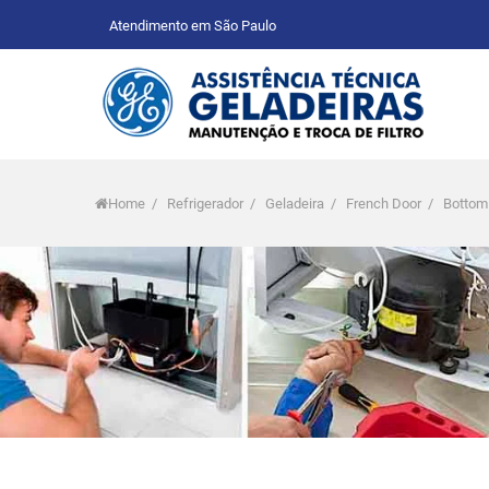
Atendimento em São Paulo
Home
/
Refrigerador
/
Geladeira
/
French Door
/
Bottom