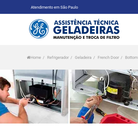
Atendimento em São Paulo
Home
/
Refrigerador
/
Geladeira
/
French Door
/
Bottom