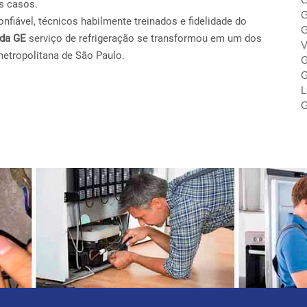
s casos.
G
fiável, técnicos habilmente treinados e fidelidade do
G
ada GE
serviço de refrigeração se transformou em um dos
V
metropolitana de São Paulo.
G
G
L
G