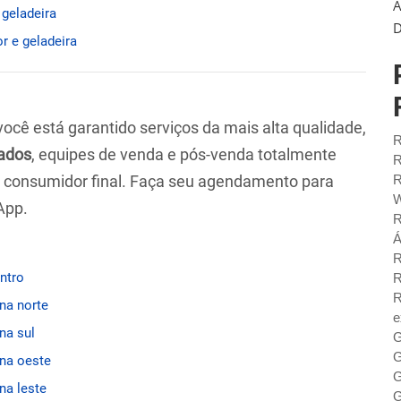
A
 geladeira
D
r e geladeira
 você está garantido serviços da mais alta qualidade,
R
ados
, equipes de venda e pós-venda totalmente
R
ao consumidor final. Faça seu agendamento para
R
W
App.
R
Á
R
entro
R
R
ona norte
e
na sul
G
G
ona oeste
G
na leste
G