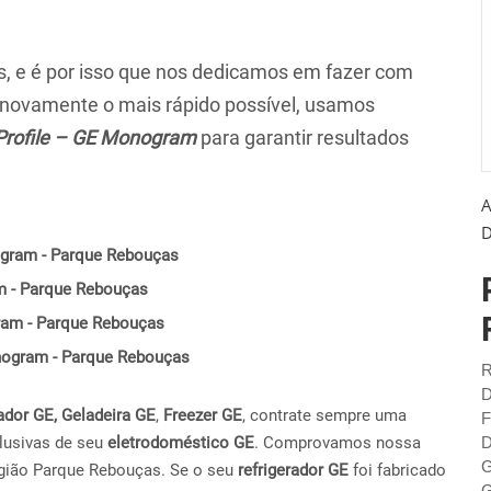
 e é por isso que nos dedicamos em fazer com
r novamente o mais rápido possível, usamos
Profile – GE Monogram
para garantir resultados
A
D
ogram - Parque Rebouças
m - Parque Rebouças
ram - Parque Rebouças
Monogram - Parque Rebouças
R
D
ador GE,
Geladeira GE
,
Freezer GE
, contrate sempre uma
F
lusivas de seu
eletrodoméstico GE
. Comprovamos nossa
D
G
egião Parque Rebouças. Se o seu
refrigerador GE
foi fabricado
G