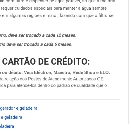
ide
com filtro e dispenser de água potável, só que a maioria
requer cuidados especiais para manter a água sempre
o em algumas regiões é maior, fazendo com que o filtro se
terno, deve ser trocado a cada 12 meses
.
terno deve ser trocado a cada 6 meses
.
 CARTÃO DE CRÉDITO:
e ou débito: Visa Eléctron, Maestro, Rede Shop e ELO
.
da relação dos Postos de Atendimento Autorizados GE.
ca para atendê-los dentro do padrão de qualidade que o
gerador e geladeira
e geladeira
ladeira