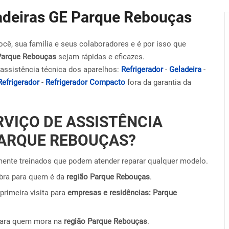
ladeiras GE Parque Rebouças
ocê, sua família e seus colaboradores e é por isso que
Parque Rebouças
sejam rápidas e eficazes.
assistência técnica dos aparelhos:
Refrigerador
-
Geladeira
-
Refrigerador
-
Refrigerador Compacto
fora da garantia da
RVIÇO DE ASSISTÊNCIA
PARQUE REBOUÇAS?
ente treinados que podem atender reparar qualquer modelo.
obra para quem é da
região Parque Rebouças
.
primeira visita para
empresas e residências: Parque
para quem mora na
região Parque Rebouças
.