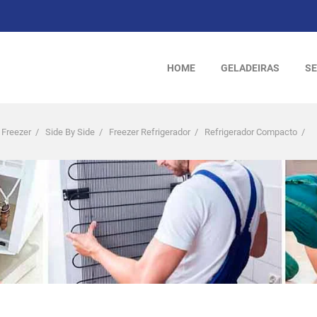
HOME
GELADEIRAS
SE
 Freezer
/
Side By Side
/
Freezer Refrigerador
/
Refrigerador Compacto
/