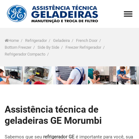
Home
/
Refrigerador
/
Geladeira
/
French Door
/
Bottom Freezer
/
Side By Side
/
Freezer Refrigerador
/
Refrigerador Compacto
/
Assistência técnica de
geladeiras GE Morumbi
Sabemos que seu
refrigerador GE
é importante para você, sua