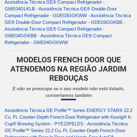
Assistência Técnica GE® Compact Refrigerador -
GME04GLKLB
-
Assistência Técnica GE® Double-Door
Compact Refrigerador - GDE03GGKWW
-
Assistência Técnica
GE® Double-Door Compact Refrigerador - GDE03GGKBB
-
Assistência Técnica GE® Compact Refrigerador -
GME04GGKBB
-
Assistência Técnica GE® Compact
Refrigerador - GME04GGKWW
MODELOS FRENCH DOOR QUE
ATENDEMOS NA REGIÃO JARDIM
REBOUÇAS
E não se preocupe se o seu modelo não está listado,
consertamos também
Assistência Técnica GE Profile™ Series ENERGY STAR® 22.2
Cu. Ft. Counter-Depth French-Door Refrigerator with Keurig® K-
Cup® Brewing System - PYE22PELDS
-
Assistência Técnica
GE Profile™ Series 22.2 Cu. Ft. Counter-Depth French-Door