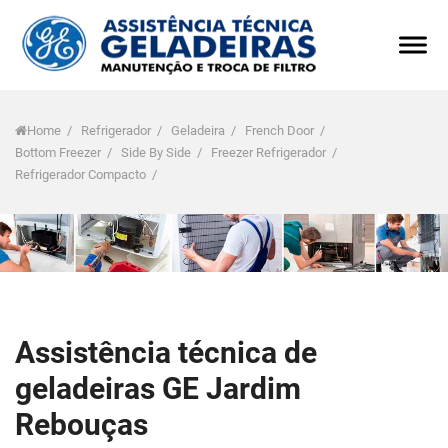
Home
/
Refrigerador
/
Geladeira
/
French Door
/
Bottom Freezer
/
Side By Side
/
Freezer Refrigerador
/
Refrigerador Compacto
/
Assistência técnica de
geladeiras GE Jardim
Rebouças