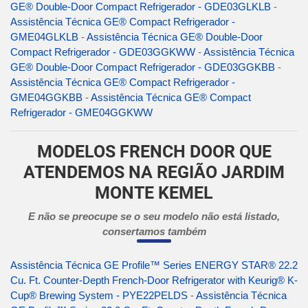
GE® Double-Door Compact Refrigerador - GDE03GLKLB
-
Assistência Técnica GE® Compact Refrigerador -
GME04GLKLB
-
Assistência Técnica GE® Double-Door
Compact Refrigerador - GDE03GGKWW
-
Assistência Técnica
GE® Double-Door Compact Refrigerador - GDE03GGKBB
-
Assistência Técnica GE® Compact Refrigerador -
GME04GGKBB
-
Assistência Técnica GE® Compact
Refrigerador - GME04GGKWW
MODELOS FRENCH DOOR QUE
ATENDEMOS NA REGIÃO JARDIM
MONTE KEMEL
E não se preocupe se o seu modelo não está listado,
consertamos também
Assistência Técnica GE Profile™ Series ENERGY STAR® 22.2
Cu. Ft. Counter-Depth French-Door Refrigerator with Keurig® K-
Cup® Brewing System - PYE22PELDS
-
Assistência Técnica