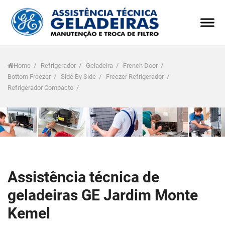
Home
/
Refrigerador
/
Geladeira
/
French Door
/
Bottom Freezer
/
Side By Side
/
Freezer Refrigerador
/
Refrigerador Compacto
/
Assistência técnica de
geladeiras GE Jardim Monte
Kemel