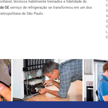
fiável, técnicos habilmente treinados e fidelidade do
G
ada GE
serviço de refrigeração se transformou em um dos
G
metropolitana de São Paulo.
V
G
G
L
G