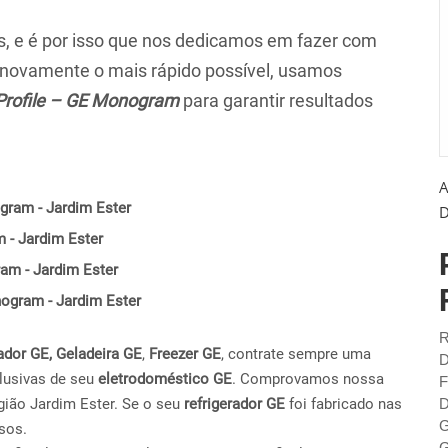
 e é por isso que nos dedicamos em fazer com
r novamente o mais rápido possível, usamos
Profile – GE Monogram
para garantir resultados
A
gram - Jardim Ester
D
 - Jardim Ester
am - Jardim Ester
nogram - Jardim Ester
R
ador GE,
Geladeira GE
,
Freezer GE
, contrate sempre uma
D
lusivas de seu
eletrodoméstico GE
. Comprovamos nossa
F
ião Jardim Ester. Se o seu
refrigerador GE
foi fabricado nas
D
G
sos.
G