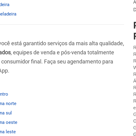
A
deira
D
geladeira
 você está garantido serviços da mais alta qualidade,
R
ados
, equipes de venda e pós-venda totalmente
R
ao consumidor final. Faça seu agendamento para
R
W
App.
R
Á
R
entro
R
R
ona norte
e
na sul
G
G
ona oeste
G
na leste
G