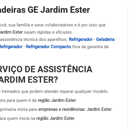
adeiras GE Jardim Ester
ocê, sua família e seus colaboradores e é por isso que
Jardim Ester
sejam rápidas e eficazes.
assistência técnica dos aparelhos:
Refrigerador
-
Geladeira
-
Refrigerador
-
Refrigerador Compacto
fora da garantia da
RVIÇO DE ASSISTÊNCIA
JARDIM ESTER?
 treinados que podem atender reparar qualquer modelo.
obra para quem é da
região Jardim Ester
.
primeira visita para
empresas e residências: Jardim Ester
.
para quem mora na
região Jardim Ester
.