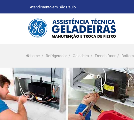
Atendimento em São Paulo
Home
/
Refrigerador
/
Geladeira
/
French Door
/
Bottom