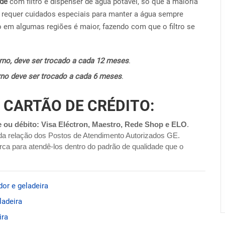
ide
com filtro e dispenser de água potável, só que a maioria
requer cuidados especiais para manter a água sempre
o em algumas regiões é maior, fazendo com que o filtro se
terno, deve ser trocado a cada 12 meses
.
terno deve ser trocado a cada 6 meses
.
 CARTÃO DE CRÉDITO:
e ou débito: Visa Eléctron, Maestro, Rede Shop e ELO
.
da relação dos Postos de Atendimento Autorizados GE.
ca para atendê-los dentro do padrão de qualidade que o
dor e geladeira
ladeira
ira