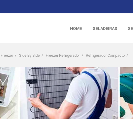
HOME
GELADEIRAS
SE
 Freezer
/
Side By Side
/
Freezer Refrigerador
/
Refrigerador Compacto
/