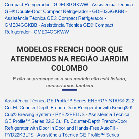
Compact Refrigerador - GDE03GGKWW
-
Assistência Técnica
GE® Double-Door Compact Refrigerador - GDE03GGKBB
-
Assistência Técnica GE® Compact Refrigerador -
GME04GGKBB
-
Assistência Técnica GE® Compact
Refrigerador - GME04GGKWW
MODELOS FRENCH DOOR QUE
ATENDEMOS NA REGIÃO JARDIM
COLOMBO
E não se preocupe se o seu modelo não está listado,
consertamos também
Assistência Técnica GE Profile™ Series ENERGY STAR® 22.2
Cu. Ft. Counter-Depth French-Door Refrigerator with Keurig® K-
Cup® Brewing System - PYE22PELDS
-
Assistência Técnica
GE Profile™ Series 22.2 Cu. Ft. Counter-Depth French-Door
Refrigerator with Door In Door and Hands-Free AutoFill -
PYD22KBLTS
-
Assistência Técnica GE Profile™ Series