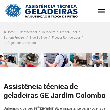
Home
/
Refrigerador
/
Geladeira
/
French Door
/
Bottom Freezer
/
Side By Side
/
Freezer Refrigerador
/
Refrigerador Compacto
/
Assistência técnica de
geladeiras GE Jardim Colombo
Sabemos que seu
refrigerador GE
é importante para você, sua