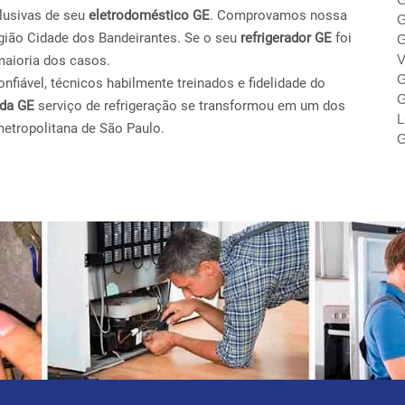
lusivas de seu
eletrodoméstico GE
. Comprovamos nossa
G
gião Cidade dos Bandeirantes. Se o seu
refrigerador GE
foi
G
V
maioria dos casos.
G
fiável, técnicos habilmente treinados e fidelidade do
G
ada GE
serviço de refrigeração se transformou em um dos
L
metropolitana de São Paulo.
G