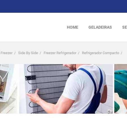
HOME
GELADEIRAS
SE
 Freezer
/
Side By Side
/
Freezer Refrigerador
/
Refrigerador Compacto
/