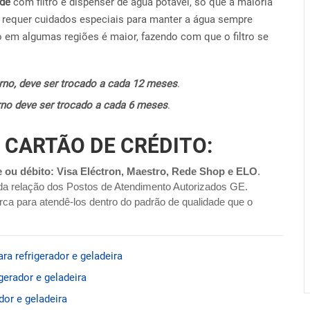
ide
com filtro e dispenser de água potável, só que a maioria
requer cuidados especiais para manter a água sempre
o em algumas regiões é maior, fazendo com que o filtro se
terno, deve ser trocado a cada 12 meses
.
terno deve ser trocado a cada 6 meses
.
 CARTÃO DE CRÉDITO:
e ou débito: Visa Eléctron, Maestro, Rede Shop e ELO
.
da relação dos Postos de Atendimento Autorizados GE.
ca para atendê-los dentro do padrão de qualidade que o
a refrigerador e geladeira
erador e geladeira
dor e geladeira