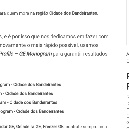
para quem mora na
região Cidade dos Bandeirantes
.
 e é por isso que nos dedicamos em fazer com
r novamente o mais rápido possível, usamos
Profile – GE Monogram
para garantir resultados
A
D
gram - Cidade dos Bandeirantes
m - Cidade dos Bandeirantes
R
ram - Cidade dos Bandeirantes
D
F
onogram - Cidade dos Bandeirantes
D
G
ador GE,
Geladeira GE
,
Freezer GE
, contrate sempre uma
G