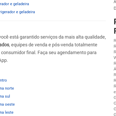
A
rador e geladeira
D
rigerador e geladeira
 você está garantido serviços da mais alta qualidade,
R
ados
, equipes de venda e pós-venda totalmente
R
ao consumidor final. Faça seu agendamento para
R
W
App.
R
Á
R
entro
R
R
ona norte
e
na sul
G
G
ona oeste
G
na leste
G