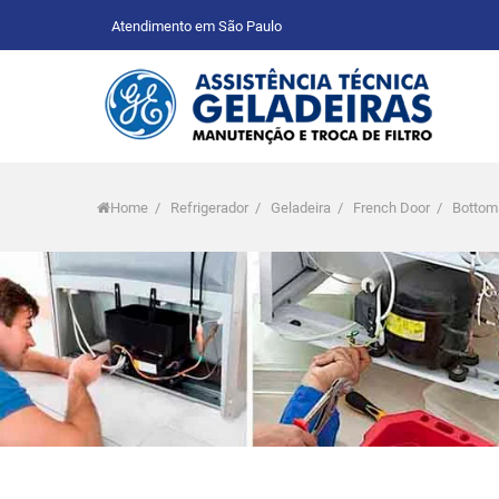
Atendimento em São Paulo
Home
/
Refrigerador
/
Geladeira
/
French Door
/
Bottom