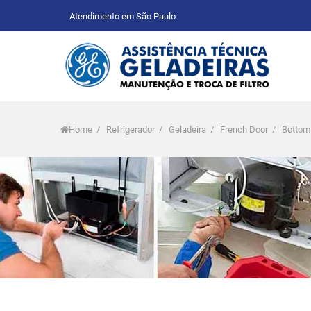
Atendimento em São Paulo
Home
/
Refrigerador
/
Geladeira
/
French Door
/
Bottom