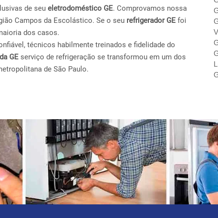
lusivas de seu
eletrodoméstico GE
. Comprovamos nossa
G
egião Campos da Escolástico. Se o seu
refrigerador GE
foi
G
V
maioria dos casos.
G
fiável, técnicos habilmente treinados e fidelidade do
G
ada GE
serviço de refrigeração se transformou em um dos
L
metropolitana de São Paulo.
G