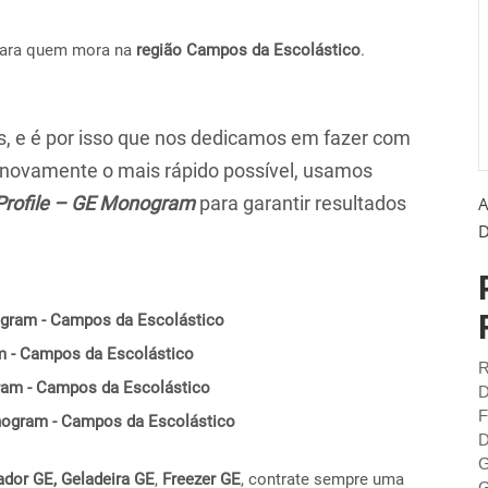
para quem mora na
região Campos da Escolástico
.
 e é por isso que nos dedicamos em fazer com
r novamente o mais rápido possível, usamos
Profile – GE Monogram
para garantir resultados
A
D
ogram - Campos da Escolástico
m - Campos da Escolástico
R
gram - Campos da Escolástico
D
F
Monogram - Campos da Escolástico
D
G
ador GE,
Geladeira GE
,
Freezer GE
, contrate sempre uma
G