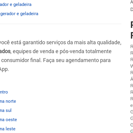
A
ador e geladeira
D
igerador e geladeira
 você está garantido serviços da mais alta qualidade,
R
ados
, equipes de venda e pós-venda totalmente
R
ao consumidor final. Faça seu agendamento para
R
W
App.
R
Á
R
entro
R
R
ona norte
e
na sul
G
G
ona oeste
G
na leste
G