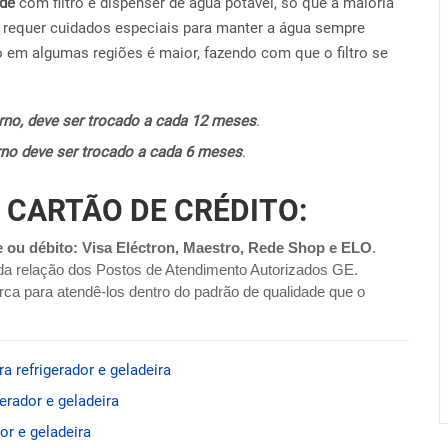
ide
com filtro e dispenser de água potável, só que a maioria
requer cuidados especiais para manter a água sempre
o em algumas regiões é maior, fazendo com que o filtro se
terno, deve ser trocado a cada 12 meses
.
terno deve ser trocado a cada 6 meses
.
 CARTÃO DE CRÉDITO:
e ou débito: Visa Eléctron, Maestro, Rede Shop e ELO
.
da relação dos Postos de Atendimento Autorizados GE.
ca para atendê-los dentro do padrão de qualidade que o
 refrigerador e geladeira
rador e geladeira
r e geladeira