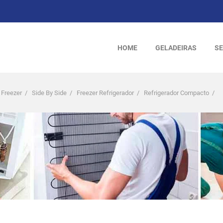
HOME
GELADEIRAS
SE
 Freezer
/
Side By Side
/
Freezer Refrigerador
/
Refrigerador Compacto
/