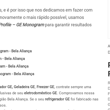
 e é por isso que nos dedicamos em fazer com
r novamente o mais rápido possível, usamos
Profile – GE Monogram
para garantir resultados
A
gram - Bela Aliança
D
 - Bela Aliança
am - Bela Aliança
nogram - Bela Aliança
R
ador GE,
Geladeira GE
,
Freezer GE
, contrate sempre uma
D
lusivas de seu
eletrodoméstico GE
. Comprovamos nossa
F
ião Bela Aliança. Se o seu
refrigerador GE
foi fabricado nas
D
G
sos.
G