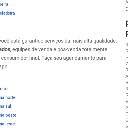
A
deira
D
geladeira
 você está garantido serviços da mais alta qualidade,
R
ados
, equipes de venda e pós-venda totalmente
R
ao consumidor final. Faça seu agendamento para
R
W
App.
R
Á
R
entro
R
R
ona norte
e
na sul
G
G
ona oeste
G
na leste
G