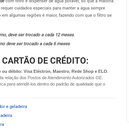
ide
com filtro e dispenser de água potável, só que a maioria
requer cuidados especiais para manter a água sempre
o em algumas regiões é maior, fazendo com que o filtro se
terno, deve ser trocado a cada 12 meses
.
terno deve ser trocado a cada 6 meses
.
 CARTÃO DE CRÉDITO:
e ou débito: Visa Eléctron, Maestro, Rede Shop e ELO
.
da relação dos Postos de Atendimento Autorizados GE.
ca para atendê-los dentro do padrão de qualidade que o
or e geladeira
ladeira
ira