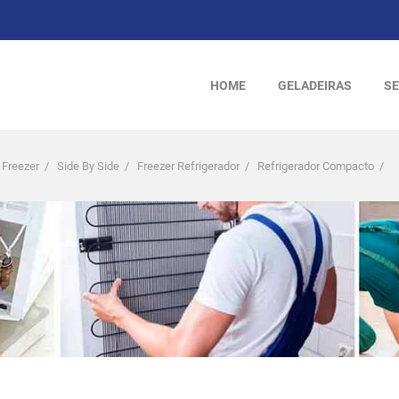
HOME
GELADEIRAS
SE
 Freezer
/
Side By Side
/
Freezer Refrigerador
/
Refrigerador Compacto
/