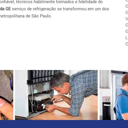
fiável, técnicos habilmente treinados e fidelidade do
G
ada GE
serviço de refrigeração se transformou em um dos
G
metropolitana de São Paulo.
V
G
G
L
G