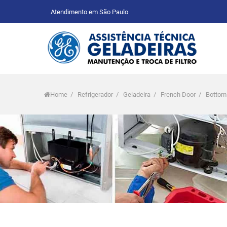
Atendimento em São Paulo
Home
/
Refrigerador
/
Geladeira
/
French Door
/
Bottom