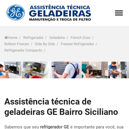
Home
/
Refrigerador
/
Geladeira
/
French Door
/
Bottom Freezer
/
Side By Side
/
Freezer Refrigerador
/
Refrigerador Compacto
/
Assistência técnica de
geladeiras GE Bairro Siciliano
Sabemos que seu
refrigerador GE
é importante para você, sua