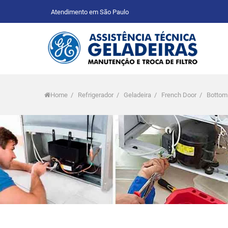
Atendimento em São Paulo
Home
/
Refrigerador
/
Geladeira
/
French Door
/
Bottom