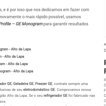
 e é por isso que nos dedicamos em fazer com
r novamente o mais rápido possível, usamos
Profile – GE Monogram
para garantir resultados
A
gram - Alto da Lapa
D
 - Alto da Lapa
am - Alto da Lapa
nogram - Alto da Lapa
R
ador GE,
Geladeira GE
,
Freezer GE
, contrate sempre uma
D
lusivas de seu
eletrodoméstico GE
. Comprovamos nossa
F
ião Alto da Lapa. Se o seu
refrigerador GE
foi fabricado nas
D
G
sos.
G