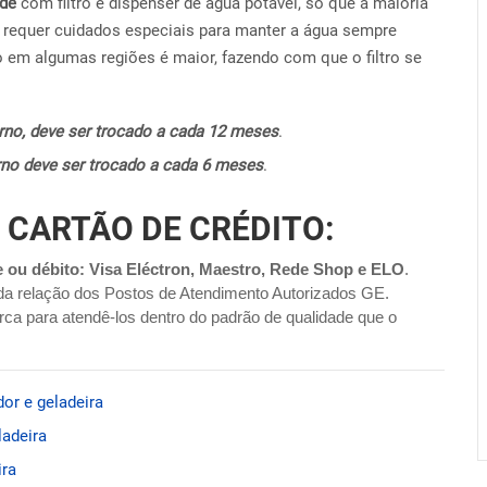
ide
com filtro e dispenser de água potável, só que a maioria
requer cuidados especiais para manter a água sempre
o em algumas regiões é maior, fazendo com que o filtro se
terno, deve ser trocado a cada 12 meses
.
terno deve ser trocado a cada 6 meses
.
 CARTÃO DE CRÉDITO:
e ou débito: Visa Eléctron, Maestro, Rede Shop e ELO
.
da relação dos Postos de Atendimento Autorizados GE.
ca para atendê-los dentro do padrão de qualidade que o
dor e geladeira
ladeira
ira