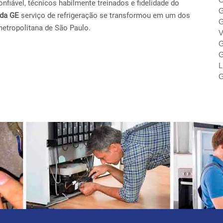
fiável, técnicos habilmente treinados e fidelidade do
G
ada GE
serviço de refrigeração se transformou em um dos
G
metropolitana de São Paulo.
V
G
G
L
G