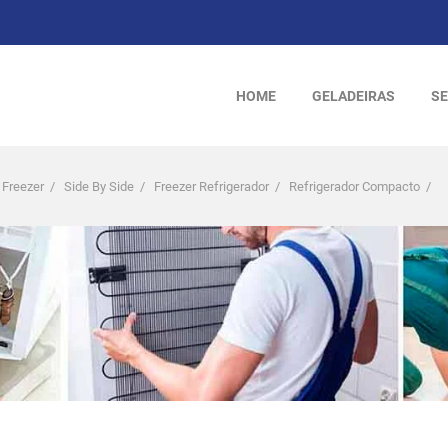
HOME
GELADEIRAS
SE
 Freezer
/
Side By Side
/
Freezer Refrigerador
/
Refrigerador Compacto
/