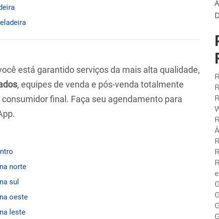
A
deira
D
geladeira
 você está garantido serviços da mais alta qualidade,
R
ados
, equipes de venda e pós-venda totalmente
R
ao consumidor final. Faça seu agendamento para
R
W
App.
R
Á
R
entro
R
R
ona norte
e
na sul
G
G
ona oeste
G
na leste
G