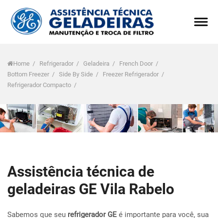
Home
/
Refrigerador
/
Geladeira
/
French Door
/
Bottom Freezer
/
Side By Side
/
Freezer Refrigerador
/
Refrigerador Compacto
/
Assistência técnica de
geladeiras GE Vila Rabelo
Sabemos que seu
refrigerador GE
é importante para você, sua