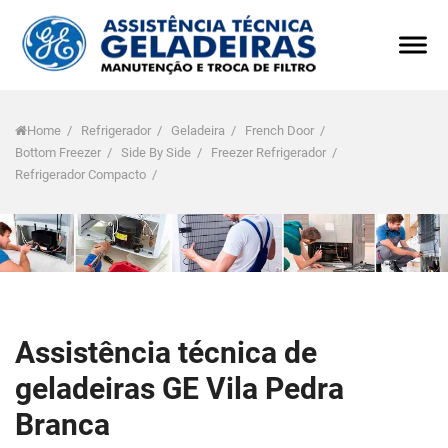
Home
/
Refrigerador
/
Geladeira
/
French Door
/
Bottom Freezer
/
Side By Side
/
Freezer Refrigerador
/
Refrigerador Compacto
/
Assistência técnica de
geladeiras GE Vila Pedra
Branca