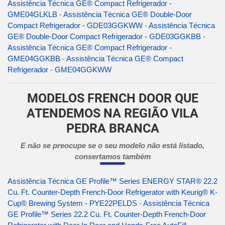
Assistência Técnica GE® Compact Refrigerador -
GME04GLKLB
-
Assistência Técnica GE® Double-Door
Compact Refrigerador - GDE03GGKWW
-
Assistência Técnica
GE® Double-Door Compact Refrigerador - GDE03GGKBB
-
Assistência Técnica GE® Compact Refrigerador -
GME04GGKBB
-
Assistência Técnica GE® Compact
Refrigerador - GME04GGKWW
MODELOS FRENCH DOOR QUE
ATENDEMOS NA REGIÃO VILA
PEDRA BRANCA
E não se preocupe se o seu modelo não está listado,
consertamos também
Assistência Técnica GE Profile™ Series ENERGY STAR® 22.2
Cu. Ft. Counter-Depth French-Door Refrigerator with Keurig® K-
Cup® Brewing System - PYE22PELDS
-
Assistência Técnica
GE Profile™ Series 22.2 Cu. Ft. Counter-Depth French-Door