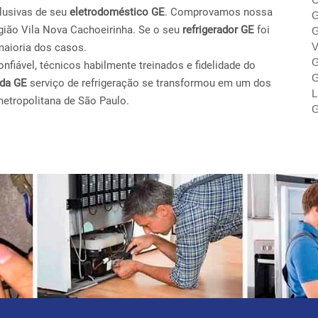
lusivas de seu
eletrodoméstico GE
. Comprovamos nossa
G
gião Vila Nova Cachoeirinha. Se o seu
refrigerador GE
foi
G
V
maioria dos casos.
G
fiável, técnicos habilmente treinados e fidelidade do
G
ada GE
serviço de refrigeração se transformou em um dos
L
metropolitana de São Paulo.
G