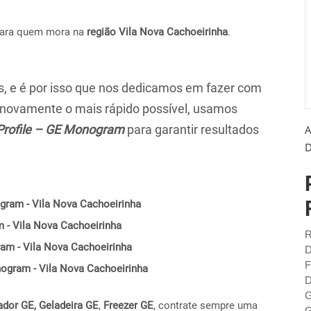
para quem mora na
região Vila Nova Cachoeirinha
.
 e é por isso que nos dedicamos em fazer com
r novamente o mais rápido possível, usamos
Profile – GE Monogram
para garantir resultados
A
D
gram - Vila Nova Cachoeirinha
 - Vila Nova Cachoeirinha
R
ram - Vila Nova Cachoeirinha
D
F
onogram - Vila Nova Cachoeirinha
D
G
ador GE,
Geladeira GE
,
Freezer GE
, contrate sempre uma
G