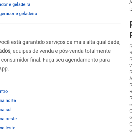
A
ador e geladeira
D
igerador e geladeira
 você está garantido serviços da mais alta qualidade,
R
ados
, equipes de venda e pós-venda totalmente
R
ao consumidor final. Faça seu agendamento para
R
W
App.
R
Á
R
entro
R
R
ona norte
e
na sul
G
G
ona oeste
G
na leste
G