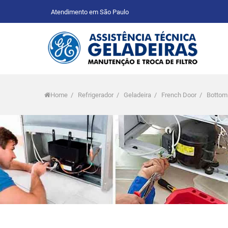
Atendimento em São Paulo
Home
/
Refrigerador
/
Geladeira
/
French Door
/
Bottom