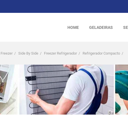
HOME
GELADEIRAS
SE
 Freezer
/
Side By Side
/
Freezer Refrigerador
/
Refrigerador Compacto
/