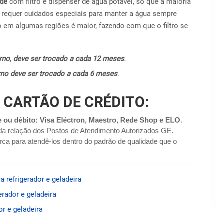
ide
com filtro e dispenser de água potável, só que a maioria
requer cuidados especiais para manter a água sempre
o em algumas regiões é maior, fazendo com que o filtro se
terno, deve ser trocado a cada 12 meses
.
terno deve ser trocado a cada 6 meses
.
 CARTÃO DE CRÉDITO:
e ou débito: Visa Eléctron, Maestro, Rede Shop e ELO
.
da relação dos Postos de Atendimento Autorizados GE.
ca para atendê-los dentro do padrão de qualidade que o
 refrigerador e geladeira
rador e geladeira
r e geladeira