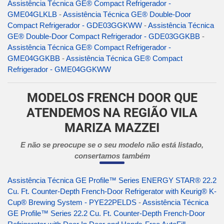
Assistência Técnica GE® Compact Refrigerador -
GME04GLKLB
-
Assistência Técnica GE® Double-Door
Compact Refrigerador - GDE03GGKWW
-
Assistência Técnica
GE® Double-Door Compact Refrigerador - GDE03GGKBB
-
Assistência Técnica GE® Compact Refrigerador -
GME04GGKBB
-
Assistência Técnica GE® Compact
Refrigerador - GME04GGKWW
MODELOS FRENCH DOOR QUE
ATENDEMOS NA REGIÃO VILA
MARIZA MAZZEI
E não se preocupe se o seu modelo não está listado,
consertamos também
Assistência Técnica GE Profile™ Series ENERGY STAR® 22.2
Cu. Ft. Counter-Depth French-Door Refrigerator with Keurig® K-
Cup® Brewing System - PYE22PELDS
-
Assistência Técnica
GE Profile™ Series 22.2 Cu. Ft. Counter-Depth French-Door