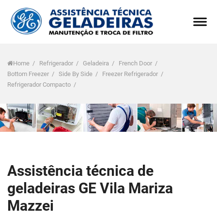
Home
/
Refrigerador
/
Geladeira
/
French Door
/
Bottom Freezer
/
Side By Side
/
Freezer Refrigerador
/
Refrigerador Compacto
/
Assistência técnica de
geladeiras GE Vila Mariza
Mazzei