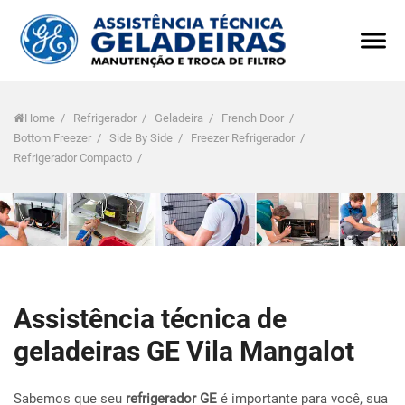
Home
/
Refrigerador
/
Geladeira
/
French Door
/
Bottom Freezer
/
Side By Side
/
Freezer Refrigerador
/
Refrigerador Compacto
/
Assistência técnica de
geladeiras GE Vila Mangalot
Sabemos que seu
refrigerador GE
é importante para você, sua