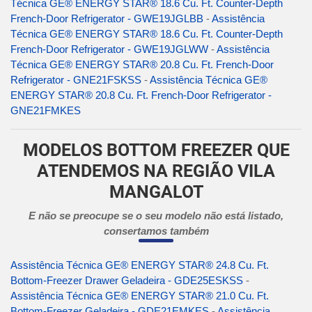
Técnica GE® ENERGY STAR® 18.6 Cu. Ft. Counter-Depth
French-Door Refrigerator - GWE19JGLBB
-
Assistência
Técnica GE® ENERGY STAR® 18.6 Cu. Ft. Counter-Depth
French-Door Refrigerator - GWE19JGLWW
-
Assistência
Técnica GE® ENERGY STAR® 20.8 Cu. Ft. French-Door
Refrigerator - GNE21FSKSS
-
Assistência Técnica GE®
ENERGY STAR® 20.8 Cu. Ft. French-Door Refrigerator -
GNE21FMKES
MODELOS BOTTOM FREEZER QUE
ATENDEMOS NA REGIÃO VILA
MANGALOT
E não se preocupe se o seu modelo não está listado,
consertamos também
Assistência Técnica GE® ENERGY STAR® 24.8 Cu. Ft.
Bottom-Freezer Drawer Geladeira - GDE25ESKSS
-
Assistência Técnica GE® ENERGY STAR® 21.0 Cu. Ft.
Bottom-Freezer Geladeira - GDE21EMKES
-
Assistência