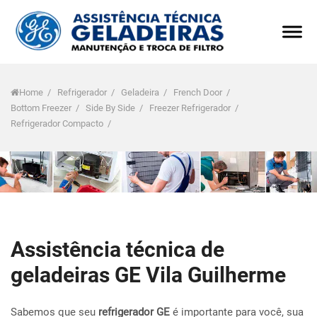
Home
/
Refrigerador
/
Geladeira
/
French Door
/
Bottom Freezer
/
Side By Side
/
Freezer Refrigerador
/
Refrigerador Compacto
/
Assistência técnica de
geladeiras GE Vila Guilherme
Sabemos que seu
refrigerador GE
é importante para você, sua