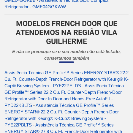
GME04GGKBB
-
Assistência Técnica GE® Compact
Refrigerador - GME04GGKWW
MODELOS FRENCH DOOR QUE
ATENDEMOS NA REGIÃO VILA
GUILHERME
E não se preocupe se o seu modelo não está listado,
consertamos também
Assistência Técnica GE Profile™ Series ENERGY STAR® 22.2
Cu. Ft. Counter-Depth French-Door Refrigerator with Keurig® K-
Cup® Brewing System - PYE22PELDS
-
Assistência Técnica
GE Profile™ Series 22.2 Cu. Ft. Counter-Depth French-Door
Refrigerator with Door In Door and Hands-Free AutoFill -
PYD22KBLTS
-
Assistência Técnica GE Profile™ Series
ENERGY STAR® 22.2 Cu. Ft. Counter-Depth French-Door
Refrigerator with Keurig® K-Cup® Brewing System -
PYE22PBLTS
-
Assistência Técnica GE Profile™ Series
ENERGY STAR® 27.8 Cu. Ft. French-Door Refrigerator with