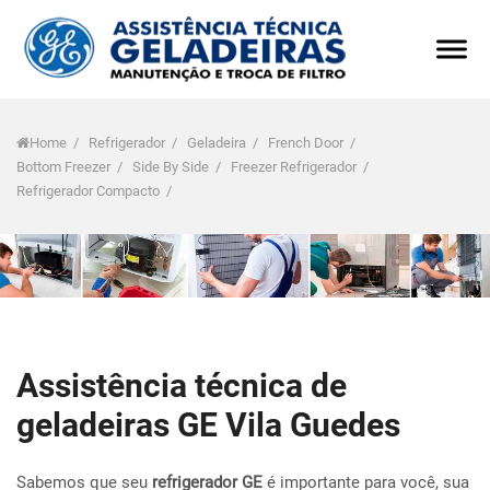
Home
/
Refrigerador
/
Geladeira
/
French Door
/
Bottom Freezer
/
Side By Side
/
Freezer Refrigerador
/
Refrigerador Compacto
/
Assistência técnica de
geladeiras GE Vila Guedes
Sabemos que seu
refrigerador GE
é importante para você, sua