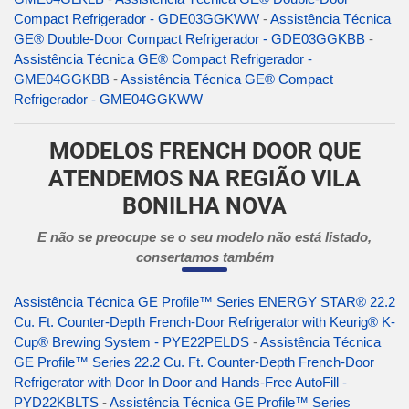
Compact Refrigerador - GDE03GGKWW
-
Assistência Técnica
GE® Double-Door Compact Refrigerador - GDE03GGKBB
-
Assistência Técnica GE® Compact Refrigerador -
GME04GGKBB
-
Assistência Técnica GE® Compact
Refrigerador - GME04GGKWW
MODELOS FRENCH DOOR QUE
ATENDEMOS NA REGIÃO VILA
BONILHA NOVA
E não se preocupe se o seu modelo não está listado,
consertamos também
Assistência Técnica GE Profile™ Series ENERGY STAR® 22.2
Cu. Ft. Counter-Depth French-Door Refrigerator with Keurig® K-
Cup® Brewing System - PYE22PELDS
-
Assistência Técnica
GE Profile™ Series 22.2 Cu. Ft. Counter-Depth French-Door
Refrigerator with Door In Door and Hands-Free AutoFill -
PYD22KBLTS
-
Assistência Técnica GE Profile™ Series