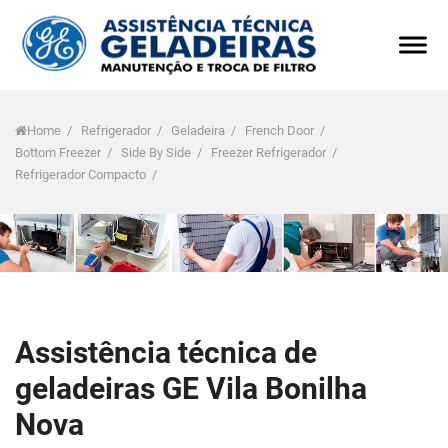
Home
/
Refrigerador
/
Geladeira
/
French Door
/
Bottom Freezer
/
Side By Side
/
Freezer Refrigerador
/
Refrigerador Compacto
/
Assistência técnica de
geladeiras GE Vila Bonilha
Nova