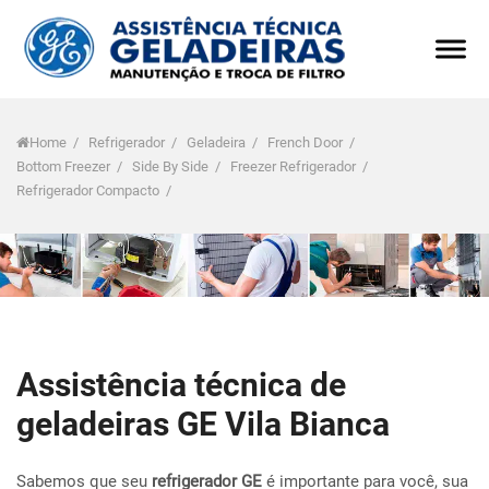
Home
/
Refrigerador
/
Geladeira
/
French Door
/
Bottom Freezer
/
Side By Side
/
Freezer Refrigerador
/
Refrigerador Compacto
/
Assistência técnica de
geladeiras GE Vila Bianca
Sabemos que seu
refrigerador GE
é importante para você, sua