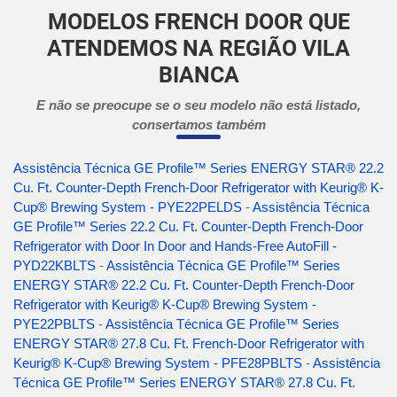
MODELOS FRENCH DOOR QUE
ATENDEMOS NA REGIÃO VILA
BIANCA
E não se preocupe se o seu modelo não está listado,
consertamos também
Assistência Técnica GE Profile™ Series ENERGY STAR® 22.2
Cu. Ft. Counter-Depth French-Door Refrigerator with Keurig® K-
Cup® Brewing System - PYE22PELDS
-
Assistência Técnica
GE Profile™ Series 22.2 Cu. Ft. Counter-Depth French-Door
Refrigerator with Door In Door and Hands-Free AutoFill -
PYD22KBLTS
-
Assistência Técnica GE Profile™ Series
ENERGY STAR® 22.2 Cu. Ft. Counter-Depth French-Door
Refrigerator with Keurig® K-Cup® Brewing System -
PYE22PBLTS
-
Assistência Técnica GE Profile™ Series
ENERGY STAR® 27.8 Cu. Ft. French-Door Refrigerator with
Keurig® K-Cup® Brewing System - PFE28PBLTS
-
Assistência
Técnica GE Profile™ Series ENERGY STAR® 27.8 Cu. Ft.