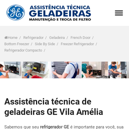
Home
/
Refrigerador
/
Geladeira
/
French Door
/
Bottom Freezer
/
Side By Side
/
Freezer Refrigerador
/
Refrigerador Compacto
/
Assistência técnica de
geladeiras GE Vila Amélia
Sabemos que seu
refrigerador GE
é importante para você, sua