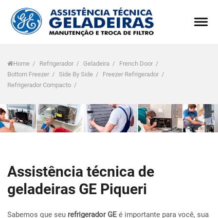
Home
/
Refrigerador
/
Geladeira
/
French Door
/
Bottom Freezer
/
Side By Side
/
Freezer Refrigerador
/
Refrigerador Compacto
/
Assistência técnica de
geladeiras GE Piqueri
Sabemos que seu
refrigerador GE
é importante para você, sua