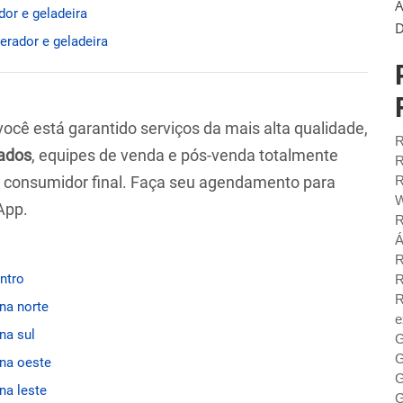
A
dor e geladeira
D
gerador e geladeira
 você está garantido serviços da mais alta qualidade,
R
ados
, equipes de venda e pós-venda totalmente
R
ao consumidor final. Faça seu agendamento para
R
W
App.
R
Á
R
entro
R
R
ona norte
e
na sul
G
G
ona oeste
G
na leste
G