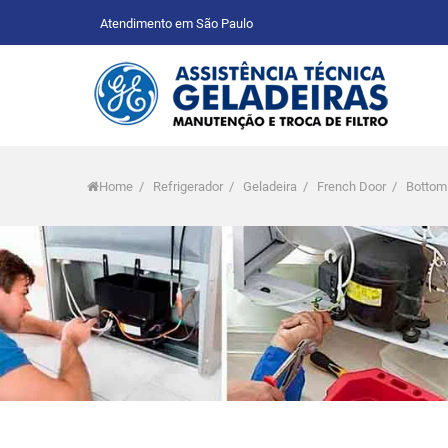
Atendimento em São Paulo
Home
/
Refrigerador
/
Geladeira
/
French Door
/
Bottom