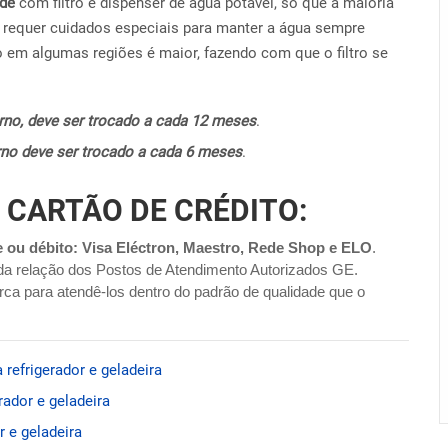
ide
com filtro e dispenser de água potável, só que a maioria
requer cuidados especiais para manter a água sempre
o em algumas regiões é maior, fazendo com que o filtro se
terno, deve ser trocado a cada 12 meses
.
terno deve ser trocado a cada 6 meses
.
 CARTÃO DE CRÉDITO:
e ou débito: Visa Eléctron, Maestro, Rede Shop e ELO
.
da relação dos Postos de Atendimento Autorizados GE.
ca para atendê-los dentro do padrão de qualidade que o
 refrigerador e geladeira
rador e geladeira
r e geladeira