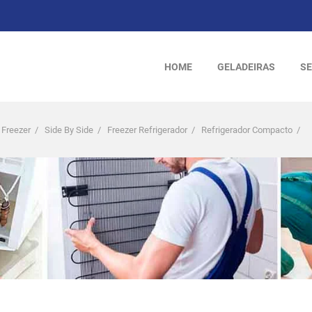
HOME
GELADEIRAS
SE
 Freezer
/
Side By Side
/
Freezer Refrigerador
/
Refrigerador Compacto
/