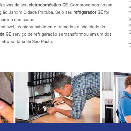
lusivas de seu
eletrodoméstico GE
. Comprovamos nossa
G
ião Jardim Cidade Pirituba. Se o seu
refrigerador GE
foi
G
V
maioria dos casos.
G
fiável, técnicos habilmente treinados e fidelidade do
G
ada GE
serviço de refrigeração se transformou em um dos
L
metropolitana de São Paulo.
G