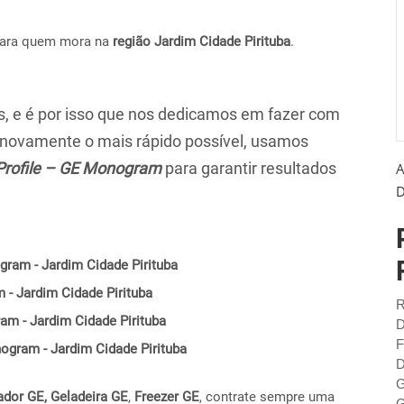
para quem mora na
região Jardim Cidade Pirituba
.
 e é por isso que nos dedicamos em fazer com
r novamente o mais rápido possível, usamos
Profile – GE Monogram
para garantir resultados
A
D
gram - Jardim Cidade Pirituba
 - Jardim Cidade Pirituba
R
am - Jardim Cidade Pirituba
D
F
nogram - Jardim Cidade Pirituba
D
G
ador GE,
Geladeira GE
,
Freezer GE
, contrate sempre uma
G