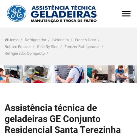
Home
/
Refrigerador
/
Geladeira
/
French Door
/
Bottom Freezer
/
Side By Side
/
Freezer Refrigerador
/
Refrigerador Compacto
/
Assistência técnica de
geladeiras GE Conjunto
Residencial Santa Terezinha