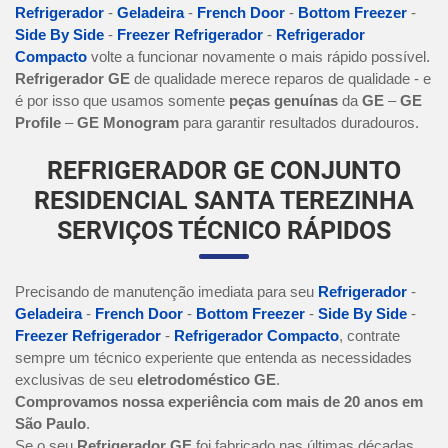
Refrigerador
-
Geladeira
-
French Door
-
Bottom Freezer
-
Side By Side
-
Freezer Refrigerador
-
Refrigerador
Compacto
volte a funcionar novamente o mais rápido possível.
Refrigerador GE
de qualidade merece reparos de qualidade - e
é por isso que usamos somente
peças genuínas
da
GE
–
GE
Profile
–
GE Monogram
para garantir resultados duradouros.
REFRIGERADOR GE CONJUNTO
RESIDENCIAL SANTA TEREZINHA
SERVIÇOS TÉCNICO RÁPIDOS
Precisando de manutenção imediata para seu
Refrigerador
-
Geladeira
-
French Door
-
Bottom Freezer
-
Side By Side
-
Freezer Refrigerador
-
Refrigerador Compacto
, contrate
sempre um técnico experiente que entenda as necessidades
exclusivas de seu
eletrodoméstico GE
.
Comprovamos nossa experiência com mais de 20 anos em
São Paulo
.
Se o seu
Refrigerador GE
foi fabricado nas últimas décadas,