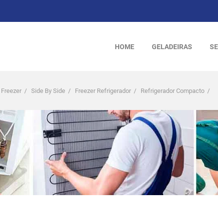
HOME
GELADEIRAS
SE
 Freezer
/
Side By Side
/
Freezer Refrigerador
/
Refrigerador Compacto
/