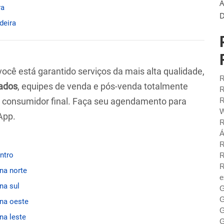
A
ra
D
adeira
 você está garantido serviços da mais alta qualidade,
R
ados
, equipes de venda e pós-venda totalmente
R
ao consumidor final. Faça seu agendamento para
R
W
App.
R
Á
R
entro
R
R
ona norte
e
na sul
G
G
ona oeste
G
na leste
G