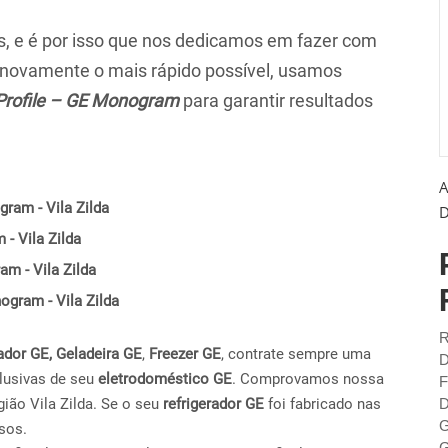
 e é por isso que nos dedicamos em fazer com
r novamente o mais rápido possível, usamos
Profile – GE Monogram
para garantir resultados
A
ram - Vila Zilda
D
- Vila Zilda
m - Vila Zilda
nogram - Vila Zilda
R
ador GE,
Geladeira GE
,
Freezer GE
, contrate sempre uma
D
lusivas de seu
eletrodoméstico GE
. Comprovamos nossa
F
ião Vila Zilda. Se o seu
refrigerador GE
foi fabricado nas
D
G
sos.
G