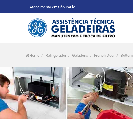
Atendimento em São Paulo
Home
/
Refrigerador
/
Geladeira
/
French Door
/
Bottom