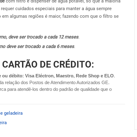
ide
com filtro e dispenser de água potável, só que a maioria
requer cuidados especiais para manter a água sempre
o em algumas regiões é maior, fazendo com que o filtro se
terno, deve ser trocado a cada 12 meses
.
terno deve ser trocado a cada 6 meses
.
 CARTÃO DE CRÉDITO:
e ou débito: Visa Eléctron, Maestro, Rede Shop e ELO
.
da relação dos Postos de Atendimento Autorizados GE.
ca para atendê-los dentro do padrão de qualidade que o
 e geladeira
eira