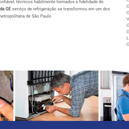
fiável, técnicos habilmente treinados e fidelidade do
G
ada GE
serviço de refrigeração se transformou em um dos
G
metropolitana de São Paulo.
V
G
G
L
G