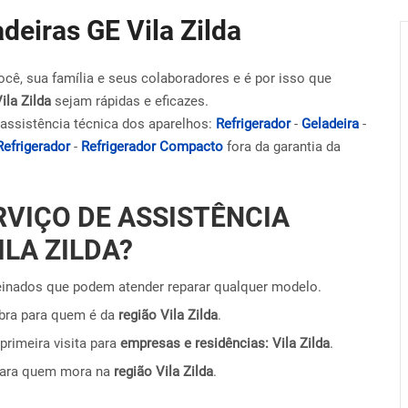
deiras GE Vila Zilda
ocê, sua família e seus colaboradores e é por isso que
ila Zilda
sejam rápidas e eficazes.
assistência técnica dos aparelhos:
Refrigerador
-
Geladeira
-
Refrigerador
-
Refrigerador Compacto
fora da garantia da
RVIÇO DE ASSISTÊNCIA
ILA ZILDA?
einados que podem atender reparar qualquer modelo.
obra para quem é da
região Vila Zilda
.
primeira visita para
empresas e residências: Vila Zilda
.
para quem mora na
região Vila Zilda
.