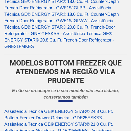
Técnica GE® ENERGY STAR® 18.6 Cu. Ft. Counter-Depth
French-Door Refrigerator - GWE19JGLBB
-
Assistência
Técnica GE® ENERGY STAR® 18.6 Cu. Ft. Counter-Depth
French-Door Refrigerator - GWE19JGLWW
-
Assistência
Técnica GE® ENERGY STAR® 20.8 Cu. Ft. French-Door
Refrigerator - GNE21FSKSS
-
Assistência Técnica GE®
ENERGY STAR® 20.8 Cu. Ft. French-Door Refrigerator -
GNE21FMKES
MODELOS BOTTOM FREEZER QUE
ATENDEMOS NA REGIÃO VILA
PRUDENTE
E não se preocupe se o seu modelo não está listado,
consertamos também
Assistência Técnica GE® ENERGY STAR® 24.8 Cu. Ft.
Bottom-Freezer Drawer Geladeira - GDE25ESKSS
-
Assistência Técnica GE® ENERGY STAR® 21.0 Cu. Ft.
Bottom-Freezer Geladeira - GDE21EMKES
-
Assistência