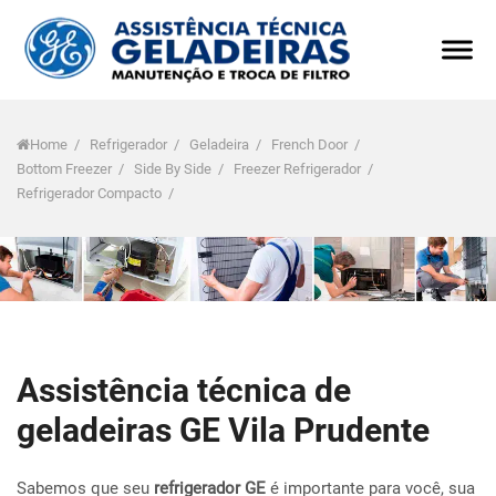
Home
/
Refrigerador
/
Geladeira
/
French Door
/
Bottom Freezer
/
Side By Side
/
Freezer Refrigerador
/
Refrigerador Compacto
/
Assistência técnica de
geladeiras GE Vila Prudente
Sabemos que seu
refrigerador GE
é importante para você, sua